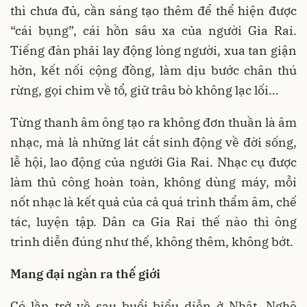
thì chưa đủ, cần sáng tạo thêm để thể hiện được
“cái bụng”, cái hồn sâu xa của người Gia Rai.
Tiếng đàn phải lay động lòng người, xua tan giận
hờn, kết nối cộng đồng, làm dịu bước chân thú
rừng, gọi chim về tổ, giữ trâu bò không lạc lối…
Từng thanh âm ông tạo ra không đơn thuần là âm
nhạc, mà là những lát cắt sinh động về đời sống,
lễ hội, lao động của người Gia Rai. Nhạc cụ được
làm thủ công hoàn toàn, không dùng máy, mỗi
nốt nhạc là kết quả của cả quá trình thẩm âm, chế
tác, luyện tập. Dân ca Gia Rai thế nào thì ông
trình diễn đúng như thế, không thêm, không bớt.
Mang đại ngàn ra thế giới
Có lần trở về sau buổi biểu diễn ở Nhật, Nghệ