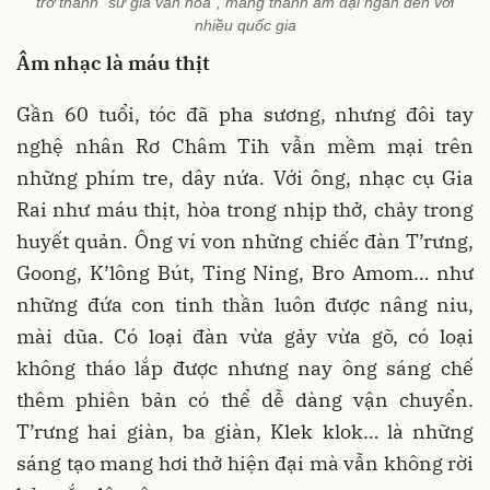
trở thành “sứ giả văn hóa”, mang thanh âm đại ngàn đến với
nhiều quốc gia
Âm nhạc là máu thịt
Gần 60 tuổi, tóc đã pha sương, nhưng đôi tay
nghệ nhân Rơ Châm Tih vẫn mềm mại trên
những phím tre, dây nứa. Với ông, nhạc cụ Gia
Rai như máu thịt, hòa trong nhịp thở, chảy trong
huyết quản. Ông ví von những chiếc đàn T’rưng,
Goong, K’lông Bút, Ting Ning, Bro Amom… như
những đứa con tinh thần luôn được nâng niu,
mài dũa. Có loại đàn vừa gảy vừa gõ, có loại
không tháo lắp được nhưng nay ông sáng chế
thêm phiên bản có thể dễ dàng vận chuyển.
T’rưng hai giàn, ba giàn, Klek klok… là những
sáng tạo mang hơi thở hiện đại mà vẫn không rời