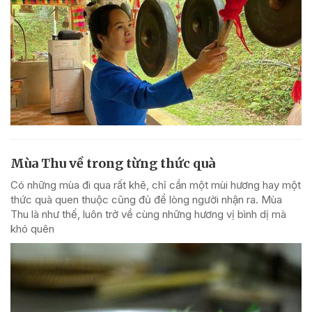
Mùa Thu về trong từng thức quà
Có những mùa đi qua rất khẽ, chỉ cần một mùi hương hay một
thức quà quen thuộc cũng đủ để lòng người nhận ra. Mùa
Thu là như thế, luôn trở về cùng những hương vị bình dị mà
khó quên