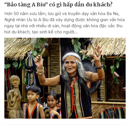
“Bảo tàng A Biu” có gì hấp dẫn du khách?
Hơn 50 năm sưu tầm, lưu giữ và truyền dạy văn hóa Ba Na,
Nghệ nhân Ưu tú A Biu đã xây dựng được không gian văn hóa
ngay tại nhà với nhiều di sản, hoạt động văn hóa đặc sắc thu
hút du khách, tạo sinh kế cho người...