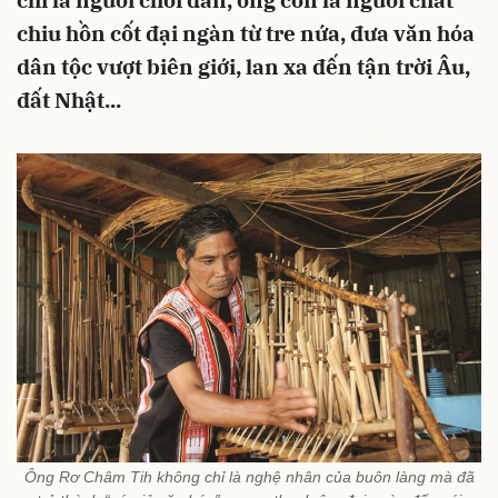
chỉ là người chơi đàn, ông còn là người chắt
chiu hồn cốt đại ngàn từ tre nứa, đưa văn hóa
dân tộc vượt biên giới, lan xa đến tận trời Âu,
đất Nhật...
Ông Rơ Châm Tih không chỉ là nghệ nhân của buôn làng mà đã