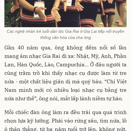
Các nghệ nhân trẻ tuổi dân tộc Gia Rai ở Gia Lai tiếp nối truyền
thống văn hóa của cha ông
Gần 40 năm qua, ông không đếm nổi số lần
mang âm nhạc Gia Rai đi xa: Nhật, Mỹ, Anh, Phần
Lan, Hàn Quốc, Lào, Campuchia… Ở đâu người ta
cũng trầm trồ khi thấy nhạc cụ được làm từ tre
nứa - một chất liệu giản dị mà quý báu. “Chỉ Việt
Nam mình mới có nhiều loại nhạc cụ bằng tre
nứa như thế”, ông nói, mắt lấp lánh niềm tự hào.
Mỗi chiếc đàn ông làm ra đều trải qua quá trình
chọn lựa kỹ lưỡng. Phải vào rừng sâu, tìm nứa, lồ
ô thân thẳng, từ ba năm tuổi trở lên, không nứt,