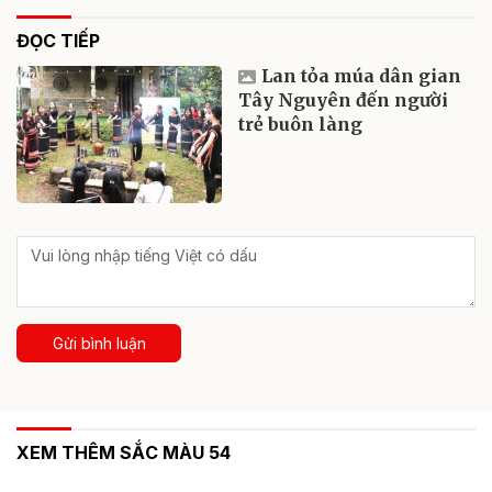
ĐỌC TIẾP
Lan tỏa múa dân gian
Tây Nguyên đến người
trẻ buôn làng
Gửi bình luận
XEM THÊM SẮC MÀU 54