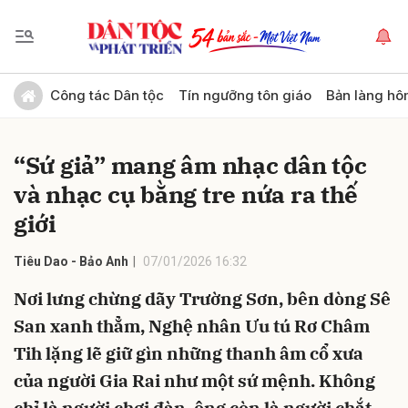
Gửi bình luận
Công tác Dân tộc
Tín ngưỡng tôn giáo
Bản làng hô
“Sứ giả” mang âm nhạc dân tộc
và nhạc cụ bằng tre nứa ra thế
giới
Tiêu Dao - Bảo Anh
07/01/2026 16:32
Hủy
Gửi
Nơi lưng chừng dãy Trường Sơn, bên dòng Sê
San xanh thẳm, Nghệ nhân Ưu tú Rơ Châm
Tih lặng lẽ giữ gìn những thanh âm cổ xưa
của người Gia Rai như một sứ mệnh. Không