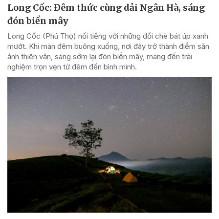
Long Cốc: Đêm thức cùng dải Ngân Hà, sáng
đón biển mây
Long Cốc (Phú Thọ) nổi tiếng với những đồi chè bát úp xanh
mướt. Khi màn đêm buông xuống, nơi đây trở thành điểm săn
ảnh thiên văn, sáng sớm lại đón biển mây, mang đến trải
nghiệm trọn vẹn từ đêm đến bình minh.