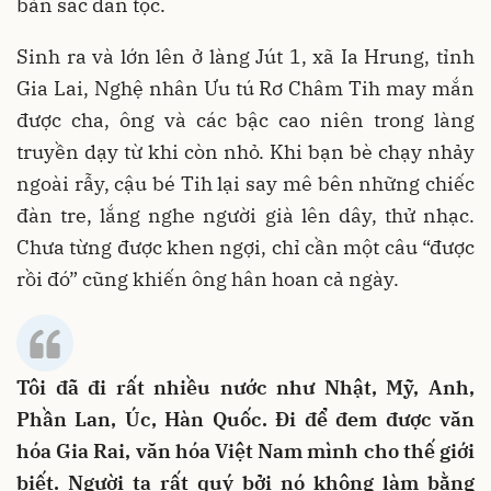
bản sắc dân tộc.
Sinh ra và lớn lên ở làng Jút 1, xã Ia Hrung, tỉnh
Gia Lai, Nghệ nhân Ưu tú Rơ Châm Tih may mắn
được cha, ông và các bậc cao niên trong làng
truyền dạy từ khi còn nhỏ. Khi bạn bè chạy nhảy
ngoài rẫy, cậu bé Tih lại say mê bên những chiếc
đàn tre, lắng nghe người già lên dây, thử nhạc.
Chưa từng được khen ngợi, chỉ cần một câu “được
rồi đó” cũng khiến ông hân hoan cả ngày.
Tôi đã đi rất nhiều nước như Nhật, Mỹ, Anh,
Phần Lan, Úc, Hàn Quốc. Đi để đem được văn
hóa Gia Rai, văn hóa Việt Nam mình cho thế giới
biết. Người ta rất quý bởi nó không làm bằng