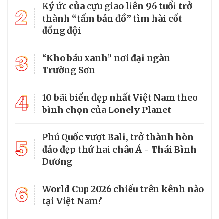
Ký ức của cựu giao liên 96 tuổi trở
2
thành “tấm bản đồ” tìm hài cốt
đồng đội
3
“Kho báu xanh” nơi đại ngàn
Trường Sơn
4
10 bãi biển đẹp nhất Việt Nam theo
bình chọn của Lonely Planet
Phú Quốc vượt Bali, trở thành hòn
5
đảo đẹp thứ hai châu Á - Thái Bình
Dương
6
World Cup 2026 chiếu trên kênh nào
tại Việt Nam?