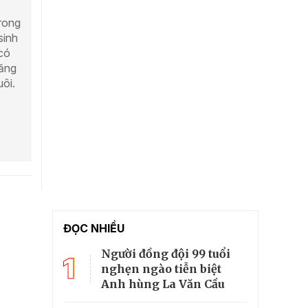
trong
sinh
có
tăng
ôi.
ĐỌC NHIỀU
Người đồng đội 99 tuổi
1
nghẹn ngào tiễn biệt
Anh hùng La Văn Cầu