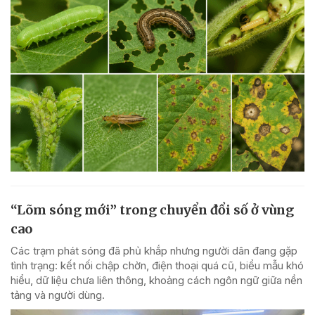
“Lõm sóng mới” trong chuyển đổi số ở vùng
cao
Các trạm phát sóng đã phủ khắp nhưng người dân đang gặp
tình trạng: kết nối chập chờn, điện thoại quá cũ, biểu mẫu khó
hiểu, dữ liệu chưa liên thông, khoảng cách ngôn ngữ giữa nền
tảng và người dùng.