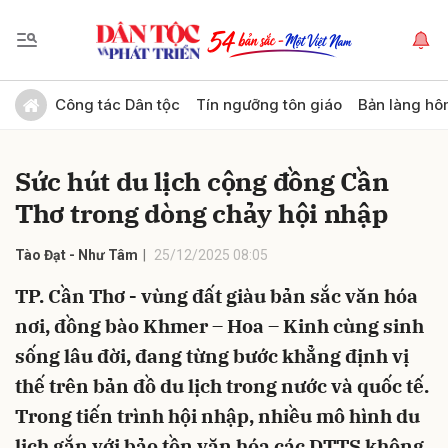
Gửi bình luận
Công tác Dân tộc
Tín ngưỡng tôn giáo
Bản làng hô
Sức hút du lịch cộng đồng Cần
Thơ trong dòng chảy hội nhập
Tào Đạt - Như Tâm
25/12/2025 08:05
TP. Cần Thơ - vùng đất giàu bản sắc văn hóa
Hủy
Gửi
nơi, đồng bào Khmer – Hoa – Kinh cùng sinh
sống lâu đời, đang từng bước khẳng định vị
thế trên bản đồ du lịch trong nước và quốc tế.
Trong tiến trình hội nhập, nhiều mô hình du
lịch gắn với bảo tồn văn hóa các DTTS không