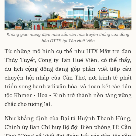
Không gian mang đậm màu sắc văn hóa truyền thống của đồng
bào DTTS tại Tân Huê Viên
Từ những mô hình cụ thể như HTX Mây tre đan
Thủy Tuyết, Công ty Tân Huê Viên, có thể thấy,
du lịch cộng đồng đang góp phần viết tiếp câu
chuyện hội nhập của Cần Thơ, nơi kinh tế phát
triển song hành với văn hóa, và đoàn kết các dân
tộc Khmer - Hoa - Kinh trở thành nền tảng vững
chắc cho tương lai.
Như khẳng định của Đại tá Huỳnh Thanh Hùng,
Chính ủy Ban Chỉ huy Bộ đội Biên phòng TP. Cần
Thơ: “Củng cố khối đại đoàn kết các dân tộc gắn