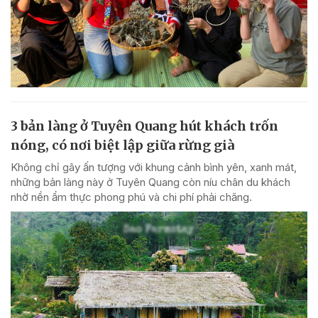
3 bản làng ở Tuyên Quang hút khách trốn
nóng, có nơi biệt lập giữa rừng già
Không chỉ gây ấn tượng với khung cảnh bình yên, xanh mát,
những bản làng này ở Tuyên Quang còn níu chân du khách
nhờ nền ẩm thực phong phú và chi phí phải chăng.