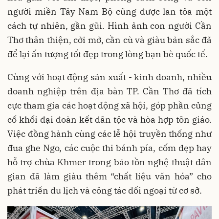
người miền Tây Nam Bộ cũng được lan tỏa một
cách tự nhiên, gần gũi. Hình ảnh con người Cần
Thơ thân thiện, cởi mở, cần cù và giàu bản sắc đã
để lại ấn tượng tốt đẹp trong lòng bạn bè quốc tế.
Cùng với hoạt động sản xuất - kinh doanh, nhiều
doanh nghiệp trên địa bàn TP. Cần Thơ đã tích
cực tham gia các hoạt động xã hội, góp phần củng
cố khối đại đoàn kết dân tộc và hòa hợp tôn giáo.
Việc đồng hành cùng các lễ hội truyền thống như
đua ghe Ngo, các cuộc thi bánh pía, cốm dẹp hay
hỗ trợ chùa Khmer trong bảo tồn nghệ thuật dân
gian đã làm giàu thêm “chất liệu văn hóa” cho
phát triển du lịch và công tác đối ngoại từ cơ sở.