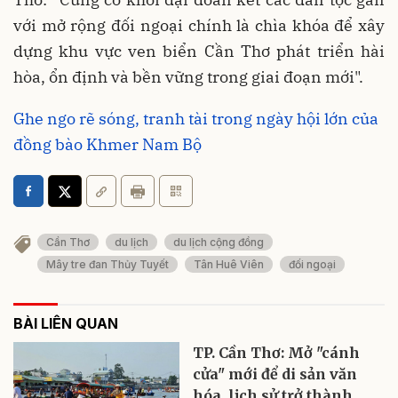
với mở rộng đối ngoại chính là chìa khóa để xây
dựng khu vực ven biển Cần Thơ phát triển hài
hòa, ổn định và bền vững trong giai đoạn mới".
Ghe ngo rẽ sóng, tranh tài trong ngày hội lớn của
đồng bào Khmer Nam Bộ
Cần Thơ
du lịch
du lịch cộng đồng
Mây tre đan Thủy Tuyết
Tân Huê Viên
đối ngoại
BÀI LIÊN QUAN
TP. Cần Thơ: Mở "cánh
cửa" mới để di sản văn
hóa, lịch sử trở thành