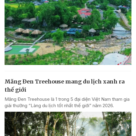
Măng Đen Treehouse mang du lịch xanh ra
thế giới
Măng Đen Treehouse là 1 trong 5 đại diện Việt Nam tham gia
giải thưởng “Làng du lịch tốt nhất thế giới” năm 2026.