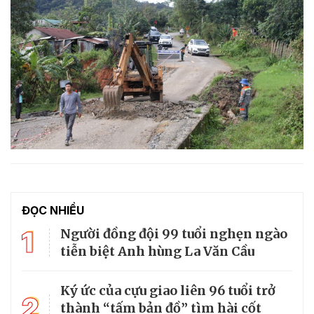
ĐỌC NHIỀU
1
Người đồng đội 99 tuổi nghẹn ngào
tiễn biệt Anh hùng La Văn Cầu
Ký ức của cựu giao liên 96 tuổi trở
2
thành “tấm bản đồ” tìm hài cốt