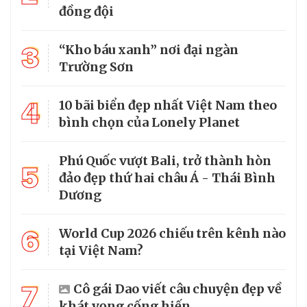
đồng đội
3
“Kho báu xanh” nơi đại ngàn
Trường Sơn
4
10 bãi biển đẹp nhất Việt Nam theo
bình chọn của Lonely Planet
Phú Quốc vượt Bali, trở thành hòn
5
đảo đẹp thứ hai châu Á - Thái Bình
Dương
6
World Cup 2026 chiếu trên kênh nào
tại Việt Nam?
7
Cô gái Dao viết câu chuyện đẹp về
khát vọng cống hiến