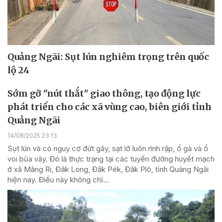
Quảng Ngãi: Sụt lún nghiêm trọng trên quốc
lộ 24
Sớm gỡ "nút thắt" giao thông, tạo động lực
phát triển cho các xã vùng cao, biên giới tỉnh
Quảng Ngãi
14/08/2025 23:13
Sụt lún và có nguy cơ đứt gãy, sạt lở luôn rình rập, ổ gà và ổ
voi bủa vây. Đó là thực trạng tại các tuyến đường huyết mạch
ở xã Măng Ri, Đăk Long, Đăk Pék, Đăk Plô, tỉnh Quảng Ngãi
hiện nay. Điều này không chỉ...