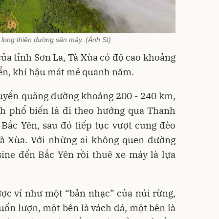
long thiên đường săn mây. (Ảnh St)
ủa tỉnh Sơn La, Tà Xùa có độ cao khoảng
ển, khí hậu mát mẻ quanh năm.
huyển quãng đường khoảng 200 - 240 km,
ình phổ biến là đi theo hướng qua Thanh
 Bắc Yên, sau đó tiếp tục vượt cung đèo
à Xùa. Với những ai không quen đường
ine đến Bắc Yên rồi thuê xe máy là lựa
ợc ví như một “bản nhạc” của núi rừng,
uốn lượn, một bên là vách đá, một bên là