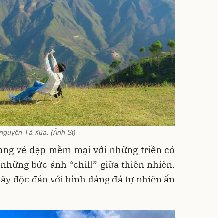
nguyên Tà Xùa. (Ảnh St)
ang vẻ đẹp mềm mại với những triền cỏ
những bức ảnh “chill” giữa thiên nhiên.
y độc đáo với hình dáng đá tự nhiên ấn