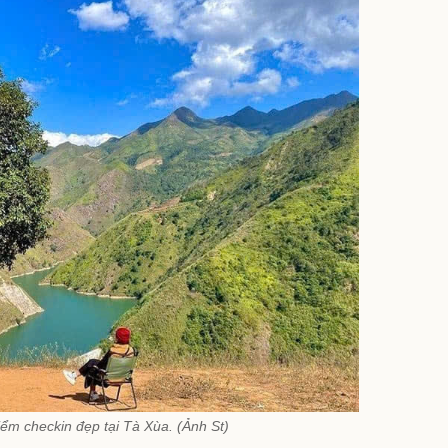
iểm checkin đẹp tại Tà Xùa. (Ảnh St)