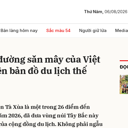
Thứ Năm,
06/08/2026
bình luận
Bản làng hôm nay
Sắc màu 54
Người giữ lửa
Media
đường săn mây của Việt
ĐỌC
n bản đồ du lịch thế
Hủy
G
n Tà Xùa là một trong 26 điểm đến
ăm 2026, đã đưa vùng núi Tây Bắc này
của cộng đồng du lịch. Không phải ngẫu