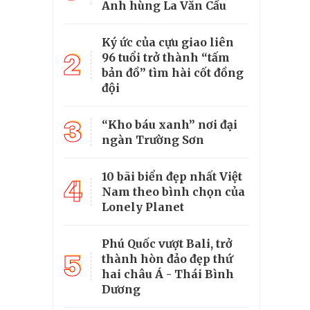
Anh hùng La Văn Cầu
Ký ức của cựu giao liên
2
96 tuổi trở thành “tấm
bản đồ” tìm hài cốt đồng
đội
3
“Kho báu xanh” nơi đại
ngàn Trường Sơn
10 bãi biển đẹp nhất Việt
4
Nam theo bình chọn của
Lonely Planet
Phú Quốc vượt Bali, trở
5
thành hòn đảo đẹp thứ
hai châu Á - Thái Bình
Dương