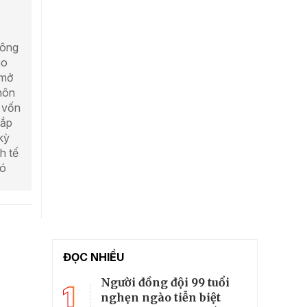
công
ao
 mở
hôn
 vốn
sắp
kỳ
h tế
hó
ĐỌC NHIỀU
Người đồng đội 99 tuổi
1
nghẹn ngào tiễn biệt