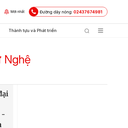
Đường dây nóng:
02437674981
Mới nhất
Thành tựu và Phát triển
xứ Nghệ
đại
 -
n