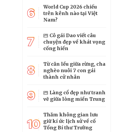
World Cup 2026 chiếu
6
trên kênh nào tại Việt
Nam?
Cô gái Dao viết câu
7
chuyện đẹp về khát vọng
cống hiến
Từ căn lều giữa rừng, cha
8
nghèo nuôi 7 con gái
thành cử nhân
9
Làng cổ đẹp như tranh
vẽ giữa lòng miền Trung
Thăm không gian lưu
10
giữ kí ức lịch sử về cố
Tổng Bí thư Trường