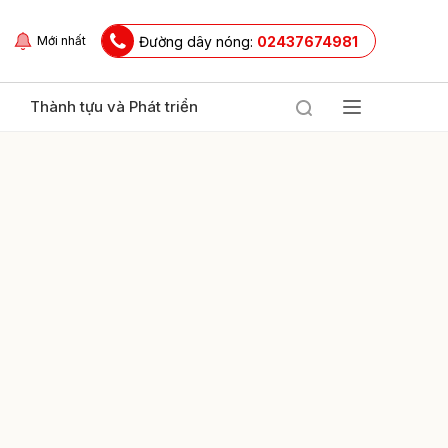
Đường dây nóng:
02437674981
Mới nhất
Thành tựu và Phát triển
ửi