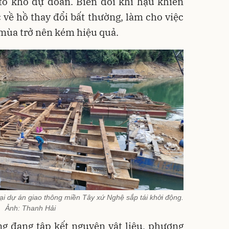
tố khó dự đoán. Biến đổi khí hậu khiến
về hồ thay đổi bất thường, làm cho việc
 mùa trở nên kém hiệu quả.
ại dự án giao thông miền Tây xứ Nghệ sắp tái khởi động.
Ảnh: Thanh Hải
ông đang tập kết nguyên vật liệu, phương