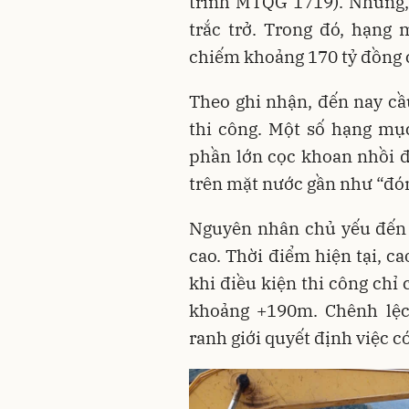
trình MTQG 1719). Nhưng, k
trắc trở. Trong đó, hạng
chiếm khoảng 170 tỷ đồng c
Theo ghi nhận, đến nay c
thi công. Một số hạng mụ
phần lớn cọc khoan nhồi đ
trên mặt nước gần như “đó
Nguyên nhân chủ yếu đến 
cao. Thời điểm hiện tại, c
khi điều kiện thi công chỉ
khoảng +190m. Chênh lệc
ranh giới quyết định việc c