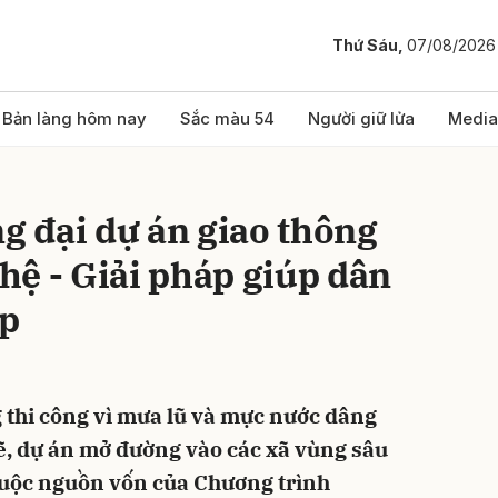
Thứ Sáu,
07/08/2026
bình luận
Bản làng hôm nay
Sắc màu 54
Người giữ lửa
Media
ng đại dự án giao thông
ệ - Giải pháp giúp dân
ập
Hủy
G
 thi công vì mưa lũ và mực nước dâng
Vẽ, dự án mở đường vào các xã vùng sâu
uộc nguồn vốn của Chương trình