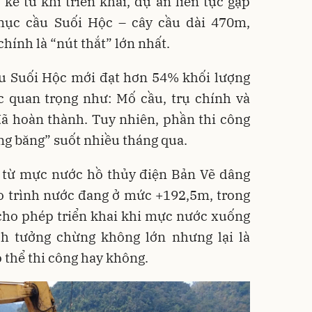
ể từ khi triển khai, dự án liên tục gặp
 mục cầu Suối Hộc – cây cầu dài 470m,
hính là “nút thắt” lớn nhất.
ầu Suối Hộc mới đạt hơn 54% khối lượng
c quan trọng như: Mố cầu, trụ chính và
ã hoàn thành. Tuy nhiên, phần thi công
ng băng” suốt nhiều tháng qua.
từ mực nước hồ thủy điện Bản Vẽ dâng
ao trình nước đang ở mức +192,5m, trong
 cho phép triển khai khi mực nước xuống
h tưởng chừng không lớn nhưng lại là
ó thể thi công hay không.