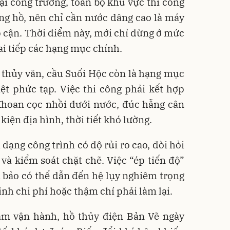
ại công trường, toàn bộ khu vực thi công
ng hồ, nên chỉ cần nước dâng cao là máy
ếp cận. Thời điểm này, mới chỉ dừng ở mức
ai tiếp các hạng mục chính.
 thủy văn, cầu Suối Hộc còn là hạng mục
ệt phức tạp. Việc thi công phải kết hợp
hoan cọc nhồi dưới nước, đúc hẫng cân
kiện địa hình, thời tiết khó lường.
 dạng công trình có độ rủi ro cao, đòi hỏi
 và kiểm soát chặt chẽ. Việc “ép tiến độ”
 bảo có thể dẫn đến hệ lụy nghiêm trọng
sinh chi phí hoặc thậm chí phải làm lại.
ăm vận hành, hồ thủy điện Bản Vẽ ngày