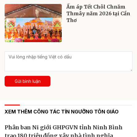
Ấm áp Tết Chôl Chnăm
Thmây năm 2026 tại Cần
Thơ
Gửi bình luận
XEM THÊM CÔNG TÁC TÍN NGƯỠNG TÔN GIÁO
Phân ban Ni giới GHPGVN tỉnh Ninh Bình
trao 180 triệu đồng xây nhà tình nghĩa