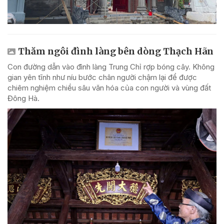
Thăm ngôi đình làng bên dòng Thạch Hãn
Con đường dẫn vào đình làng Trung Chỉ rợp bóng cây. Không
gian yên tĩnh như níu bước chân người chậm lại để được
chiêm nghiệm chiều sâu văn hóa của con người và vùng đất
Đông Hà.