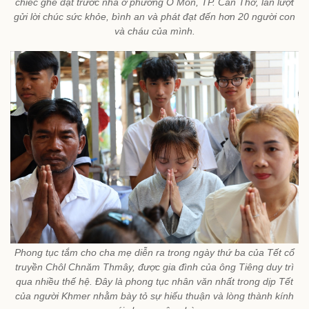
chiếc ghế đặt trước nhà ở phường Ô Môn, TP. Cần Thơ, lần lượt
gửi lời chúc sức khỏe, bình an và phát đạt đến hơn 20 người con
và cháu của mình.
Phong tục tắm cho cha mẹ diễn ra trong ngày thứ ba của Tết cổ
truyền Chôl Chnăm Thmây, được gia đình của ông Tiêng duy trì
qua nhiều thế hệ. Đây là phong tục nhân văn nhất trong dịp Tết
của người Khmer nhằm bày tỏ sự hiếu thuận và lòng thành kính