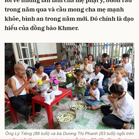
lỗi về những lần làm cha mẹ phật ý, buồn rầu
trong năm qua và cầu mong cha mẹ mạnh
khỏe, bình an trong năm mới. Đó chính là đạo
hiếu của đồng bào Khmer.
Ông Lý Tiêng (88 tuổi) và bà Dương Thị Phanh (83 tuổi) ngồi trên