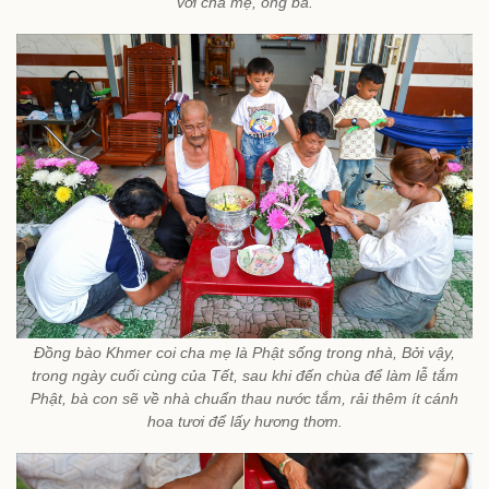
với cha mẹ, ông bà.
Đồng bào Khmer coi cha mẹ là Phật sống trong nhà, Bởi vậy,
trong ngày cuối cùng của Tết, sau khi đến chùa để làm lễ tắm
Phật, bà con sẽ về nhà chuẩn thau nước tắm, rải thêm ít cánh
hoa tươi để lấy hương thơm.