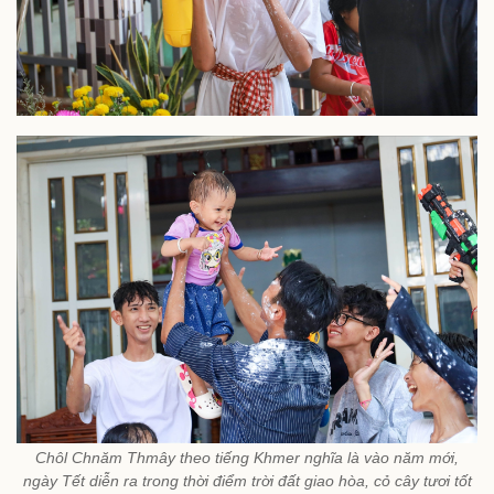
Chôl Chnăm Thmây theo tiếng Khmer nghĩa là vào năm mới,
ngày Tết diễn ra trong thời điểm trời đất giao hòa, cỏ cây tươi tốt