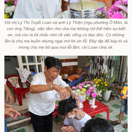
Với chị Lý Thị Tuyết Loan và anh Lý Thiện (ngụ phường Ô Môn, là
con ông Tiêng), việc tắm cho cha mẹ không chỉ thể hiện sự biết
ơn, mà còn là lời nhắc nhở về việc sống có đạo đức. Có những
lần là cha mẹ buồn nhưng ngại mở lời xin lỗi. Đây dịp để bày tỏ và
mong cha mẹ bỏ qua mọi lỗi lầm, chị Loan chia sẻ.