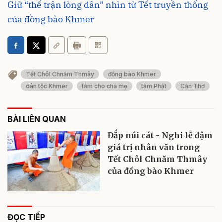
Giữ “thế trận lòng dân” nhìn từ Tết truyền thống
của đồng bào Khmer
Tết Chôl Chnăm Thmây
đồng bào Khmer
dân tộc Khmer
tắm cho cha mẹ
tắm Phật
Cần Thơ
BÀI LIÊN QUAN
Đắp núi cát - Nghi lễ đậm
giá trị nhân văn trong
Tết Chôl Chnăm Thmây
của đồng bào Khmer
ĐỌC TIẾP