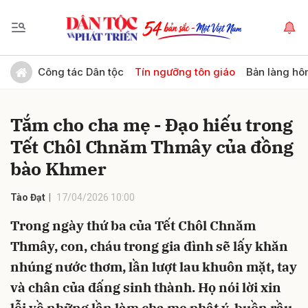
Gửi bình luận
Công tác Dân tộc
Tín ngưỡng tôn giáo
Bản làng hô
Tắm cho cha mẹ - Đạo hiếu trong
Tết Chôl Chnăm Thmây của đồng
bào Khmer
Tào Đạt
17/04/2026 10:00
Hủy
Gửi
Trong ngày thứ ba của Tết Chôl Chnăm
Thmây, con, cháu trong gia đình sẽ lấy khăn
nhúng nước thơm, lần lượt lau khuôn mặt, tay
và chân của đấng sinh thành. Họ nói lời xin