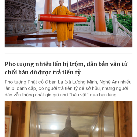
Pho tượng nhiều lần bị trộm, dân bản vẫn từ
chối bán dù được trả tiền tỷ
Pho tượng Phật cổ ở bản Lạ (xã Lượng Minh, Nghệ An) nhiều
lần bị đánh cắp, có người trả tiền tỷ để sở hữu, nhưng người
dân vẫn thống nhất gìn giữ như “báu vật” của bản làng.