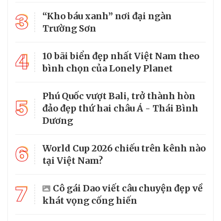
3
“Kho báu xanh” nơi đại ngàn
Trường Sơn
4
10 bãi biển đẹp nhất Việt Nam theo
bình chọn của Lonely Planet
Phú Quốc vượt Bali, trở thành hòn
5
đảo đẹp thứ hai châu Á - Thái Bình
Dương
6
World Cup 2026 chiếu trên kênh nào
tại Việt Nam?
7
Cô gái Dao viết câu chuyện đẹp về
khát vọng cống hiến