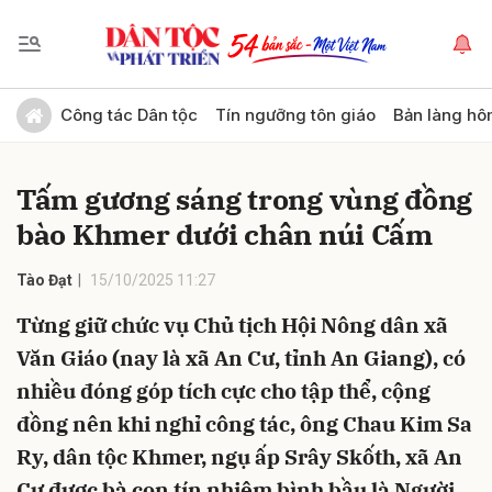
Gửi bình luận
Công tác Dân tộc
Tín ngưỡng tôn giáo
Bản làng hô
Tấm gương sáng trong vùng đồng
bào Khmer dưới chân núi Cấm
Tào Đạt
15/10/2025 11:27
Từng giữ chức vụ Chủ tịch Hội Nông dân xã
Hủy
Gửi
Văn Giáo (nay là xã An Cư, tỉnh An Giang), có
nhiều đóng góp tích cực cho tập thể, cộng
đồng nên khi nghỉ công tác, ông Chau Kim Sa
Ry, dân tộc Khmer, ngụ ấp Srây Skốth, xã An
Cư được bà con tín nhiệm bình bầu là Người