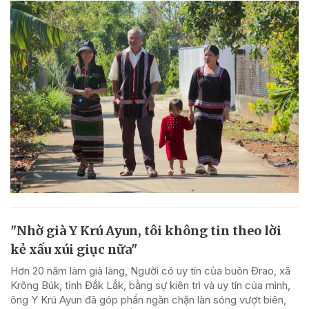
"Nhờ già Y Krú Ayun, tôi không tin theo lời
kẻ xấu xúi giục nữa"
Hơn 20 năm làm già làng, Người có uy tín của buôn Đrao, xã
Krông Búk, tỉnh Đắk Lắk, bằng sự kiên trì và uy tín của mình,
ông Y Krú Ayun đã góp phần ngăn chặn làn sóng vượt biên,