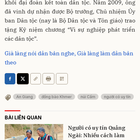
khối đại đoàn kết toàn dân tộc. Năm 2009, ông
đã vinh dự nhận được Bộ trưởng, Chủ nhiệm Ủy
ban Dân tộc (nay là Bộ Dân tộc và Tôn giáo) trao
tặng Kỷ niệm chương “Vì sự nghiệp phát triển
các dân tộc”.
Già làng nói dân bản nghe, Già làng làm dân bản
theo
An Giang
đồng bào Khmer
núi Cấm
người có uy tín
BÀI LIÊN QUAN
Người có uy tín Quảng
Ngãi: Nhiều cách làm