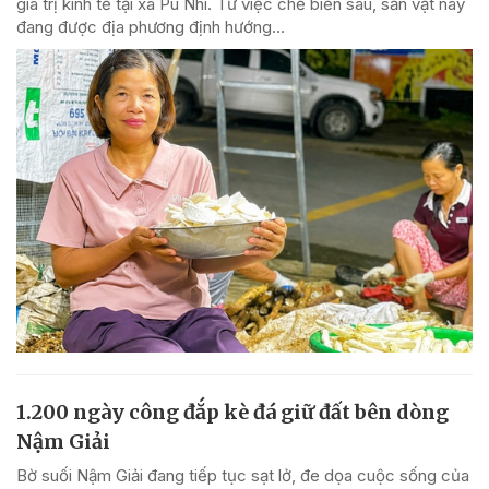
giá trị kinh tế tại xã Pù Nhi. Từ việc chế biến sâu, sản vật này
đang được địa phương định hướng...
1.200 ngày công đắp kè đá giữ đất bên dòng
Nậm Giải
Bờ suối Nậm Giải đang tiếp tục sạt lở, đe dọa cuộc sống của