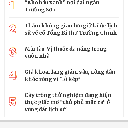
1
“Kho báu xanh” nơi đại ngàn
Trường Sơn
2
Thăm không gian lưu giữ kí ức lịch
sử về cố Tổng Bí thư Trường Chinh
3
Mùi tàu: Vị thuốc đa năng trong
vườn nhà
4
Giá khoai lang giảm sâu, nông dân
khóc ròng vì "lỗ kép"
Cây trồng thử nghiệm đang hiện
5
thực giấc mơ “thủ phủ mắc ca” ở
vùng đất lịch sử