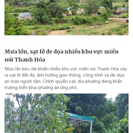
Mưa lớn, sạt lở đe dọa nhiều khu vực miền
núi Thanh Hóa
Mưa lớn kéo dài khiến nhiều khu vực miền núi Thanh Hóa xảy
ra sạt lở đất đá, ảnh hưởng giao thông, công trình và đe dọa
an toàn người dân. Chính quyền các địa phương đang khẩn
trương triển khai phương án ứng phó.