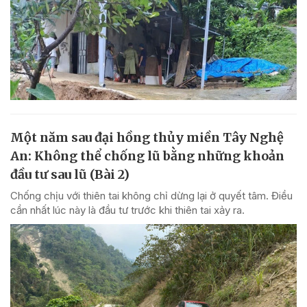
Một năm sau đại hồng thủy miền Tây Nghệ
An: Không thể chống lũ bằng những khoản
đầu tư sau lũ (Bài 2)
Chống chịu với thiên tai không chỉ dừng lại ở quyết tâm. Điều
cần nhất lúc này là đầu tư trước khi thiên tai xảy ra.