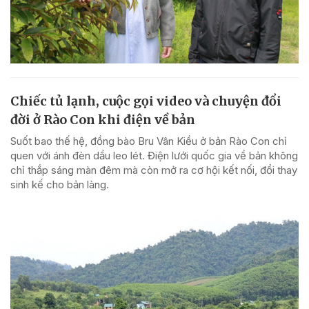
Chiếc tủ lạnh, cuộc gọi video và chuyện đổi
đời ở Rào Con khi điện về bản
Suốt bao thế hệ, đồng bào Bru Vân Kiều ở bản Rào Con chỉ
quen với ánh đèn dầu leo lét. Điện lưới quốc gia về bản không
chỉ thắp sáng màn đêm mà còn mở ra cơ hội kết nối, đổi thay
sinh kế cho bản làng.