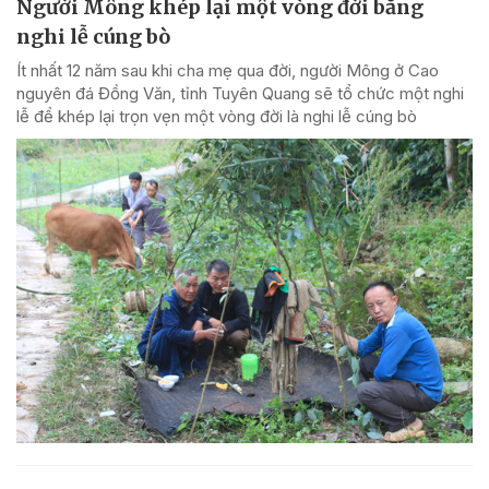
Người Mông khép lại một vòng đời bằng
nghi lễ cúng bò
Ít nhất 12 năm sau khi cha mẹ qua đời, người Mông ở Cao
nguyên đá Đồng Văn, tỉnh Tuyên Quang sẽ tổ chức một nghi
lễ để khép lại trọn vẹn một vòng đời là nghi lễ cúng bò