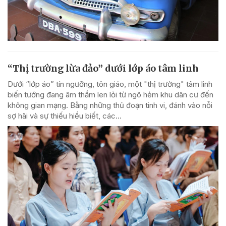
“Thị trường lừa đảo” dưới lớp áo tâm linh
Dưới “lớp áo” tín ngưỡng, tôn giáo, một "thị trường" tâm linh
biến tướng đang âm thầm len lỏi từ ngõ hẻm khu dân cư đến
không gian mạng. Bằng những thủ đoạn tinh vi, đánh vào nỗi
sợ hãi và sự thiếu hiểu biết, các...