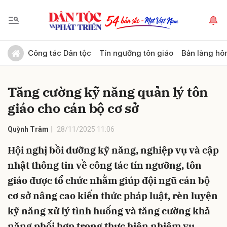
Gửi bình luận
Công tác Dân tộc
Tín ngưỡng tôn giáo
Bản làng hô
Tăng cường kỹ năng quản lý tôn
giáo cho cán bộ cơ sở
Quỳnh Trâm
28/11/2025 11:06
Hội nghị bồi dưỡng kỹ năng, nghiệp vụ và cập
Hủy
Gửi
nhật thông tin về công tác tín ngưỡng, tôn
giáo được tổ chức nhằm giúp đội ngũ cán bộ
cơ sở nâng cao kiến thức pháp luật, rèn luyện
kỹ năng xử lý tình huống và tăng cường khả
năng phối hợp trong thực hiện nhiệm vụ