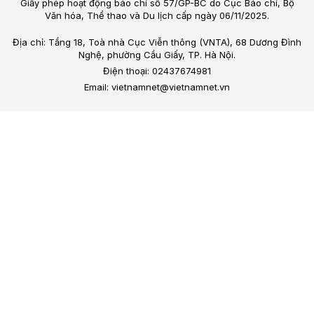
Giấy phép hoạt động báo chí số 57/GP-BC do Cục Báo chí, Bộ
Văn hóa, Thể thao và Du lịch cấp ngày 06/11/2025.
Địa chỉ: Tầng 18, Toà nhà Cục Viễn thông (VNTA), 68 Dương Đình
Nghệ, phường Cầu Giấy, TP. Hà Nội.
Điện thoại: 02437674981
Email: vietnamnet@vietnamnet.vn