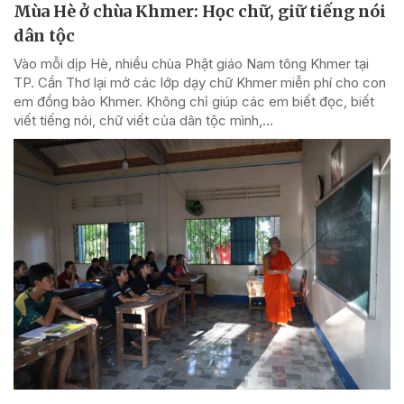
Mùa Hè ở chùa Khmer: Học chữ, giữ tiếng nói
dân tộc
Vào mỗi dịp Hè, nhiều chùa Phật giáo Nam tông Khmer tại
TP. Cần Thơ lại mở các lớp dạy chữ Khmer miễn phí cho con
em đồng bào Khmer. Không chỉ giúp các em biết đọc, biết
viết tiếng nói, chữ viết của dân tộc mình,...