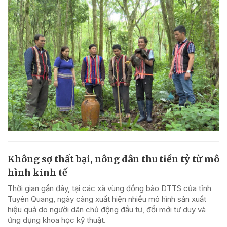
Không sợ thất bại, nông dân thu tiền tỷ từ mô
hình kinh tế
Thời gian gần đây, tại các xã vùng đồng bào DTTS của tỉnh
Tuyên Quang, ngày càng xuất hiện nhiều mô hình sản xuất
hiệu quả do người dân chủ động đầu tư, đổi mới tư duy và
ứng dụng khoa học kỹ thuật.