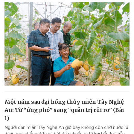
Một năm sau đại hồng thủy miền Tây Nghệ
An: Từ “ứng phó” sang “quản trị rủi ro” (Bài
1)
Người dân miền Tây Nghệ An giờ đây không còn chờ nước lũ
dâng mới chống đỡ, mà bắt đầu chuẩn bị từ khi bầu trời vẫn