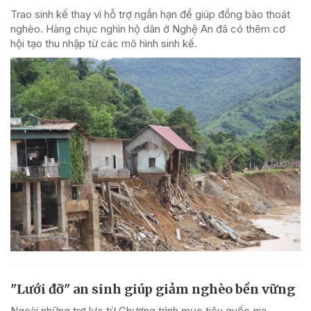
Trao sinh kế thay vì hỗ trợ ngắn hạn để giúp đồng bào thoát
nghèo. Hàng chục nghìn hộ dân ở Nghệ An đã có thêm cơ
hội tạo thu nhập từ các mô hình sinh kế.
"Lưới đỡ" an sinh giúp giảm nghèo bền vững
Ngoài những trợ lực từ Chương trình mục tiêu quốc gia