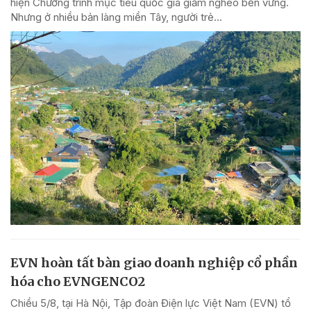
hiện Chương trình mục tiêu quốc gia giảm nghèo bền vững.
Nhưng ở nhiều bản làng miền Tây, người trẻ...
EVN hoàn tất bàn giao doanh nghiệp cổ phần
hóa cho EVNGENCO2
Chiều 5/8, tại Hà Nội, Tập đoàn Điện lực Việt Nam (EVN) tổ