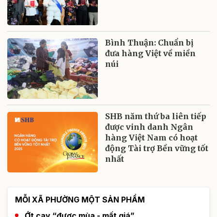
Bình Thuận: Chuẩn bị
đưa hàng Việt về miền
núi
SHB năm thứ ba liên tiếp
được vinh danh Ngân
hàng Việt Nam có hoạt
động Tài trợ Bền vững tốt
nhất
MỖI XÃ PHƯỜNG MỘT SẢN PHẨM
Ớt cay “được mùa - mất giá”