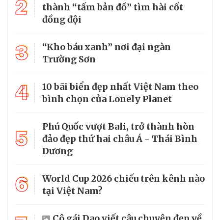
2
thành “tấm bản đồ” tìm hài cốt
đồng đội
3
“Kho báu xanh” nơi đại ngàn
Trường Sơn
4
10 bãi biển đẹp nhất Việt Nam theo
bình chọn của Lonely Planet
Phú Quốc vượt Bali, trở thành hòn
5
đảo đẹp thứ hai châu Á - Thái Bình
Dương
6
World Cup 2026 chiếu trên kênh nào
tại Việt Nam?
Cô gái Dao viết câu chuyện đẹp về