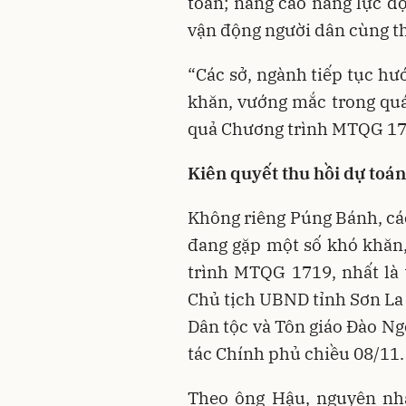
toán; nâng cao năng lực đ
vận động người dân cùng th
“Các sở, ngành tiếp tục hư
khăn, vướng mắc trong quá 
quả Chương trình MTQG 171
Kiên quyết thu hồi dự toán
Không riêng Púng Bánh, các
đang gặp một số khó khăn
trình MTQG 1719, nhất là
Chủ tịch UBND tỉnh Sơn La
Dân tộc và Tôn giáo Đào Ng
tác Chính phủ chiều 08/11.
Theo ông Hậu, nguyên nh