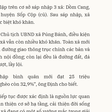
ập trên cơ sở sáp nhập 3 xã: Dồm Cang,
huyện Sốp Cộp (cũ). Sau sáp nhập, xã
 biệt khó khăn.
 Chủ tịch UBND xã Púng Bánh, điều kiện
a xã vẫn còn nhiều khó khăn. Toàn xã mới
 đường giao thông trục chính các bản và
 nội đồng; còn lại đều là đường đất, đá
t, lầy lội.
hập bình quân mới đạt 25 triệu
ghèo còn 32,9%”, ông Định cho biết.
ếp tục được xác định là nguồn lực quan
 thiện cơ sở hạ tầng, cải thiện đời sống
 xã đang có một số vướng mắc trong giải