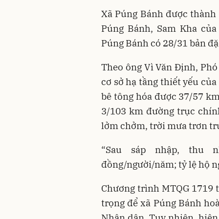
Xã Púng Bánh được thành l
Púng Bánh, Sam Kha của 
Púng Bánh có 28/31 bản đặc
Theo ông Vì Văn Định, Phó
cơ sở hạ tầng thiết yếu củ
bê tông hóa được 37/57 km
3/103 km đường trục chính
lởm chởm, trời mưa trơn trượ
“Sau sáp nhập, thu n
đồng/người/năm; tỷ lệ hộ n
Chương trình MTQG 1719 ti
trọng để xã Púng Bánh hoàn
Nhân dân. Tuy nhiên, hiện