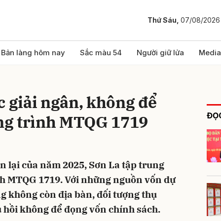
Thứ Sáu,
07/08/2026
bình luận
Bản làng hôm nay
Sắc màu 54
Người giữ lửa
Media
c giải ngân, không để
ĐỌC
ng trình MTQG 1719
n lại của năm 2025, Sơn La tập trung
Hủy
G
nh MTQG 1719. Với những nguồn vốn dự
 không còn địa bàn, đối tượng thụ
u hồi không để đọng vốn chính sách.