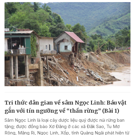
Tri thức dân gian về sâm Ngọc Linh: Báu vật
gắn với tín ngưỡng về “thần rừng” (Bài 1)
Sâm Ngọc Linh là loại cây dược liệu quý được núi rừng ban
tặng; được đồng bào Xơ Đăng ở các xã Đăk Sao, Tu Mơ
Rông, Măng Ri, Ngọc Linh, Xốp, tỉnh Quảng Ngãi phát hiện từ