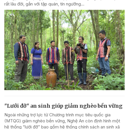
rất lâu đời, gắn với tập quán, tín ngưỡng...
"Lưới đỡ" an sinh giúp giảm nghèo bền vững
Ngoài những trợ lực từ Chương trình mục tiêu quốc gia
(MTQG) giảm nghèo bền vững, Nghệ An còn định hình một
hệ thống “lưới đỡ” bao gồm hệ thống chính sách an sinh xã