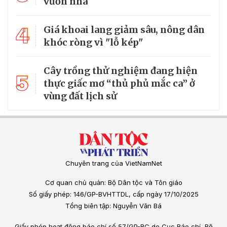
vườn nhà
4
Giá khoai lang giảm sâu, nông dân
khóc ròng vì "lỗ kép"
Cây trồng thử nghiệm đang hiện
5
thực giấc mơ “thủ phủ mắc ca” ở
vùng đất lịch sử
Chuyên trang của VietNamNet
Cơ quan chủ quản: Bộ Dân tộc và Tôn giáo
Số giấy phép: 146/GP-BVHTTDL, cấp ngày 17/10/2025
Tổng biên tập: Nguyễn Văn Bá
Giấy phép hoạt động báo chí số 57/GP-BC do Cục Báo chí, Bộ