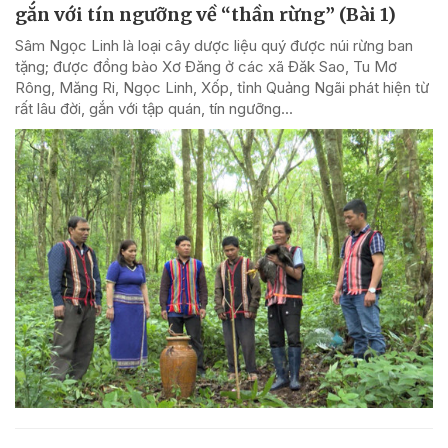
gắn với tín ngưỡng về “thần rừng” (Bài 1)
Sâm Ngọc Linh là loại cây dược liệu quý được núi rừng ban
tặng; được đồng bào Xơ Đăng ở các xã Đăk Sao, Tu Mơ
Rông, Măng Ri, Ngọc Linh, Xốp, tỉnh Quảng Ngãi phát hiện từ
rất lâu đời, gắn với tập quán, tín ngưỡng...