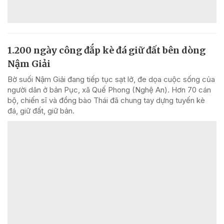
1.200 ngày công đắp kè đá giữ đất bên dòng
Nậm Giải
Bờ suối Nậm Giải đang tiếp tục sạt lở, đe dọa cuộc sống của
người dân ở bản Pục, xã Quế Phong (Nghệ An). Hơn 70 cán
bộ, chiến sĩ và đồng bào Thái đã chung tay dựng tuyến kè
đá, giữ đất, giữ bản.