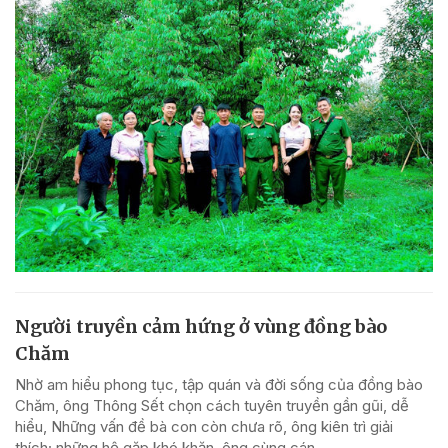
Người truyền cảm hứng ở vùng đồng bào
Chăm
Nhờ am hiểu phong tục, tập quán và đời sống của đồng bào
Chăm, ông Thông Sết chọn cách tuyên truyền gần gũi, dễ
hiểu, Những vấn đề bà con còn chưa rõ, ông kiên trì giải
thích; những hộ gặp khó khăn, ông cùng cán...