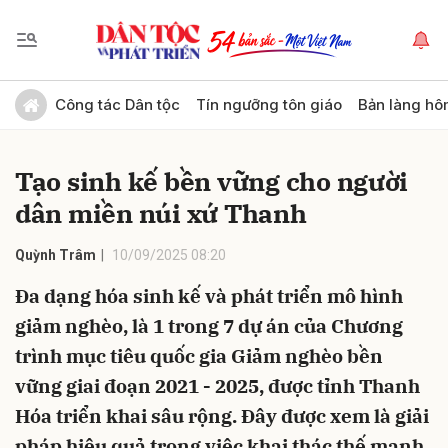
Gửi bình luận
Công tác Dân tộc
Tín ngưỡng tôn giáo
Bản làng hô
Tạo sinh kế bền vững cho người
dân miền núi xứ Thanh
Quỳnh Trâm
10/09/2025 08:20
Đa dạng hóa sinh kế và phát triển mô hình
Hủy
Gửi
giảm nghèo, là 1 trong 7 dự án của Chương
trình mục tiêu quốc gia Giảm nghèo bền
vững giai đoạn 2021 - 2025, được tỉnh Thanh
Hóa triển khai sâu rộng. Đây được xem là giải
pháp hiệu quả trong việc khai thác thế mạnh