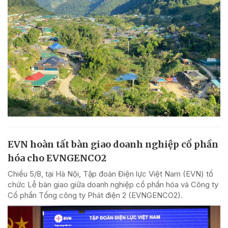
EVN hoàn tất bàn giao doanh nghiệp cổ phần
hóa cho EVNGENCO2
Chiều 5/8, tại Hà Nội, Tập đoàn Điện lực Việt Nam (EVN) tổ
chức Lễ bàn giao giữa doanh nghiệp cổ phần hóa và Công ty
Cổ phần Tổng công ty Phát điện 2 (EVNGENCO2).