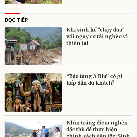
ĐỌC TIẾP
Khi sinh kế "chạy đua"
với nguy cơ tái nghèo vì
thiên tai
“Bảo tàng A Biu” có gì
hấp dẫn du khách?
Nhìn trúng điểm nghẽn
đặc thù để thực hiện
chính sách dân tộc: Sinh