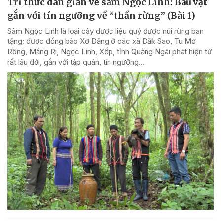
Tri thức dân gian về sâm Ngọc Linh: Báu vật
gắn với tín ngưỡng về “thần rừng” (Bài 1)
Sâm Ngọc Linh là loại cây dược liệu quý được núi rừng ban
tặng; được đồng bào Xơ Đăng ở các xã Đăk Sao, Tu Mơ
Rông, Măng Ri, Ngọc Linh, Xốp, tỉnh Quảng Ngãi phát hiện từ
rất lâu đời, gắn với tập quán, tín ngưỡng...