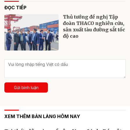
ĐỌC TIẾP
Thủ tướng đề nghị Tập
đoàn THACO nghiên cứu,
sản xuất tàu đường sắt tốc
độ cao
Gửi bình luận
XEM THÊM BẢN LÀNG HÔM NAY