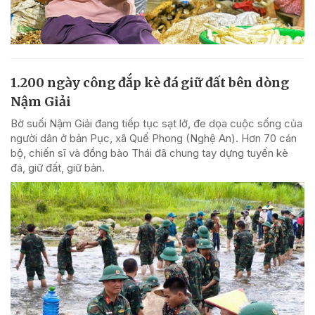
1.200 ngày công đắp kè đá giữ đất bên dòng
Nậm Giải
Bờ suối Nậm Giải đang tiếp tục sạt lở, đe dọa cuộc sống của
người dân ở bản Pục, xã Quế Phong (Nghệ An). Hơn 70 cán
bộ, chiến sĩ và đồng bào Thái đã chung tay dựng tuyến kè
đá, giữ đất, giữ bản.