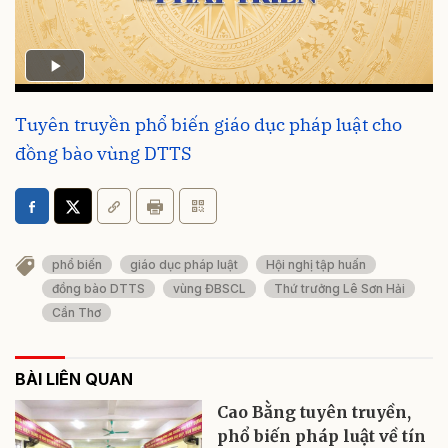
Tuyên truyền phổ biến giáo dục pháp luật cho
đồng bào vùng DTTS
phổ biến
giáo dục pháp luật
Hội nghị tập huấn
đồng bào DTTS
vùng ĐBSCL
Thứ trưởng Lê Sơn Hải
Cần Thơ
BÀI LIÊN QUAN
Cao Bằng tuyên truyền,
phổ biến pháp luật về tín