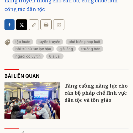
năng truyền thông cho cán bộ, công chức làm
công tác dân tộc
tập huấn
tuyên truyền
phổ biến pháp luật
bài trừ hủ tục lạc hậu
già làng
trưởng bản
người có uy tín
Gia Lai
BÀI LIÊN QUAN
Tăng cường năng lực cho
cán bộ pháp chế lĩnh vực
dân tộc và tôn giáo