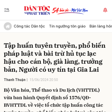
Gửi bình luận
Công tác Dân tộc
Tín ngưỡng tôn giáo
Bản làng hô
Tập huấn tuyên truyền, phổ biến
pháp luật và bài trừ hủ tục lạc
hậu cho cán bộ, già làng, trưởng
bản, Người có uy tín tại Gia Lai
Hủy
Gửi
Thanh Thuận
15/06/2024 20:50
Bộ Văn hóa, Thể thao và Du lịch (VHTTDL)
vừa ban hành Quyết định số 1576/QĐ-
BVHTTDL về việc tổ chức tập huấn công tác