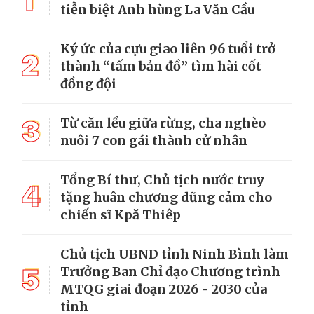
1
tiễn biệt Anh hùng La Văn Cầu
Ký ức của cựu giao liên 96 tuổi trở
2
thành “tấm bản đồ” tìm hài cốt
đồng đội
3
Từ căn lều giữa rừng, cha nghèo
nuôi 7 con gái thành cử nhân
Tổng Bí thư, Chủ tịch nước truy
4
tặng huân chương dũng cảm cho
chiến sĩ Kpă Thiêp
Chủ tịch UBND tỉnh Ninh Bình làm
5
Trưởng Ban Chỉ đạo Chương trình
MTQG giai đoạn 2026 - 2030 của
tỉnh