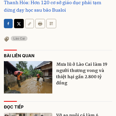
Thanh Hóa: Hơn 120 cơ sở giáo dục phải tạm
dừng dạy học sau bão Bualoi
Lào Cai
BÀI LIÊN QUAN
Mưa lũ ở Lào Cai làm 19
người thương vong và
thiệt hại gần 2.800 tỷ
đồng
ĐỌC TIẾP
Vỡ ao nuôi cá làm 4