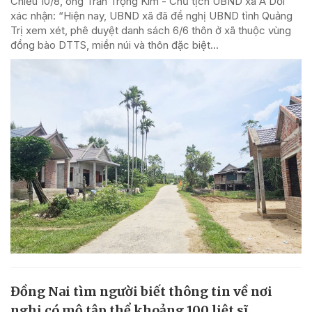
Chiều 10/8, ông Trần Trọng Kim - Chủ tịch UBND xã A Dơi
xác nhận: “Hiện nay, UBND xã đã đề nghị UBND tỉnh Quảng
Trị xem xét, phê duyệt danh sách 6/6 thôn ở xã thuộc vùng
đồng bào DTTS, miền núi và thôn đặc biệt...
Đồng Nai tìm người biết thông tin về nơi
nghi có mộ tập thể khoảng 100 liệt sĩ