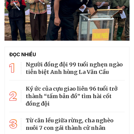
ĐỌC NHIỀU
1
Người đồng đội 99 tuổi nghẹn ngào
tiễn biệt Anh hùng La Văn Cầu
Ký ức của cựu giao liên 96 tuổi trở
2
thành “tấm bản đồ” tìm hài cốt
đồng đội
3
Từ căn lều giữa rừng, cha nghèo
nuôi 7 con gái thành cử nhân