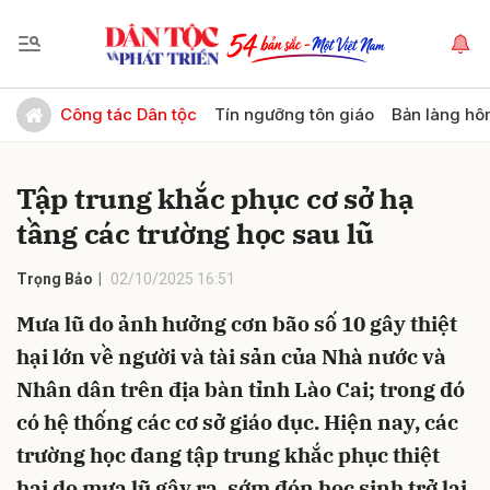
Gửi bình luận
Công tác Dân tộc
Tín ngưỡng tôn giáo
Bản làng hô
Tập trung khắc phục cơ sở hạ
tầng các trường học sau lũ
Trọng Bảo
02/10/2025 16:51
Mưa lũ do ảnh hưởng cơn bão số 10 gây thiệt
Hủy
Gửi
hại lớn về người và tài sản của Nhà nước và
Nhân dân trên địa bàn tỉnh Lào Cai; trong đó
có hệ thống các cơ sở giáo dục. Hiện nay, các
trường học đang tập trung khắc phục thiệt
hại do mưa lũ gây ra, sớm đón học sinh trở lại