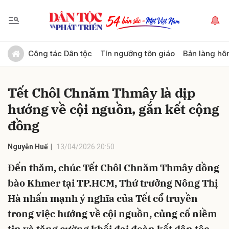
Gửi bình luận
Công tác Dân tộc
Tín ngưỡng tôn giáo
Bản làng hô
Tết Chôl Chnăm Thmây là dịp
hướng về cội nguồn, gắn kết cộng
đồng
Nguyễn Huế
13/04/2026 20:50
Hủy
Gửi
Đến thăm, chúc Tết Chôl Chnăm Thmây đồng
bào Khmer tại TP.HCM, Thứ trưởng Nông Thị
Hà nhấn mạnh ý nghĩa của Tết cổ truyền
trong việc hướng về cội nguồn, củng cố niềm