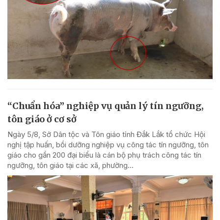
“Chuẩn hóa” nghiệp vụ quản lý tín ngưỡng,
tôn giáo ở cơ sở
Ngày 5/8, Sở Dân tộc và Tôn giáo tỉnh Đắk Lắk tổ chức Hội
nghị tập huấn, bồi dưỡng nghiệp vụ công tác tín ngưỡng, tôn
giáo cho gần 200 đại biểu là cán bộ phụ trách công tác tín
ngưỡng, tôn giáo tại các xã, phường...