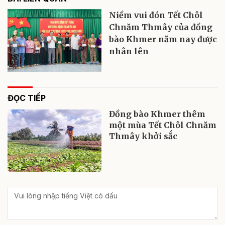
Niềm vui đón Tết Chôl
Chnăm Thmây của đồng
bào Khmer năm nay được
nhân lên
ĐỌC TIẾP
Đồng bào Khmer thêm
một mùa Tết Chôl Chnăm
Thmây khởi sắc