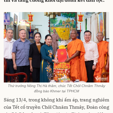
tin và tăng cường khối đại đoàn kết dân tộc.
Thứ trưởng Nông Thị Hà thăm, chúc Tết Chôl Chnăm Thmây
đồng bào Khmer tại TPHCM
Sáng 13/4, trong không khí ấm áp, trang nghiêm
của Tết cổ truyền Chôl Chnăm Thmây, Đoàn công