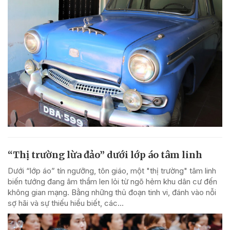
“Thị trường lừa đảo” dưới lớp áo tâm linh
Dưới “lớp áo” tín ngưỡng, tôn giáo, một "thị trường" tâm linh
biến tướng đang âm thầm len lỏi từ ngõ hẻm khu dân cư đến
không gian mạng. Bằng những thủ đoạn tinh vi, đánh vào nỗi
sợ hãi và sự thiếu hiểu biết, các...