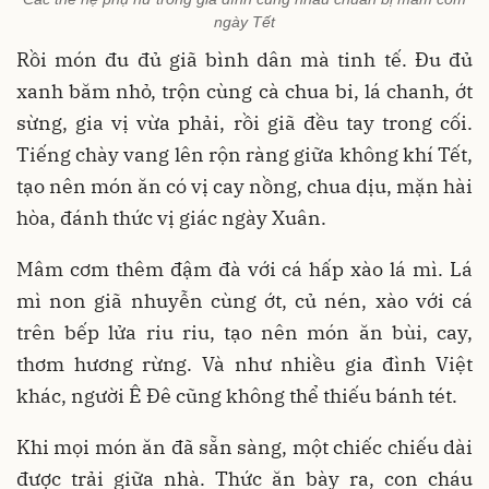
ngày Tết
Rồi món đu đủ giã bình dân mà tinh tế. Đu đủ
xanh băm nhỏ, trộn cùng cà chua bi, lá chanh, ớt
sừng, gia vị vừa phải, rồi giã đều tay trong cối.
Tiếng chày vang lên rộn ràng giữa không khí Tết,
tạo nên món ăn có vị cay nồng, chua dịu, mặn hài
hòa, đánh thức vị giác ngày Xuân.
Mâm cơm thêm đậm đà với cá hấp xào lá mì. Lá
mì non giã nhuyễn cùng ớt, củ nén, xào với cá
trên bếp lửa riu riu, tạo nên món ăn bùi, cay,
thơm hương rừng. Và như nhiều gia đình Việt
khác, người Ê Đê cũng không thể thiếu bánh tét.
Khi mọi món ăn đã sẵn sàng, một chiếc chiếu dài
được trải giữa nhà. Thức ăn bày ra, con cháu