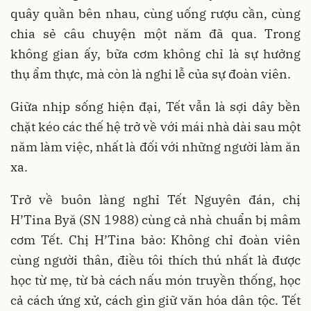
quây quần bên nhau, cùng uống rượu cần, cùng
chia sẻ câu chuyện một năm đã qua. Trong
không gian ấy, bữa cơm không chỉ là sự hưởng
thụ ẩm thực, mà còn là nghi lễ của sự đoàn viên.
Giữa nhịp sống hiện đại, Tết vẫn là sợi dây bền
chặt kéo các thế hệ trở về với mái nhà dài sau một
năm làm việc, nhất là đối với những người làm ăn
xa.
Trở về buôn làng nghỉ Tết Nguyên đán, chị
H’Tina Byă (SN 1988) cùng cả nhà chuẩn bị mâm
cơm Tết. Chị H’Tina bảo: Không chỉ đoàn viên
cùng người thân, điều tôi thích thú nhất là được
học từ mẹ, từ bà cách nấu món truyền thống, học
cả cách ứng xử, cách gìn giữ văn hóa dân tộc. Tết