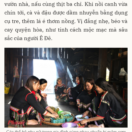
vườn nhà, nấu cùng thịt ba chỉ. Khi nồi canh vừa
chín tới, cà và đậu được dầm nhuyễn bằng dụng
cụ tre, thêm lá é thơm nồng. Vị đắng nhẹ, béo và
cay quyện hòa, như tính cách mộc mạc mà sâu
sắc của người Ê Đê.
Các thế hệ phụ nữ trong gia đình cùng nhau chuẩn bị mâm cơm