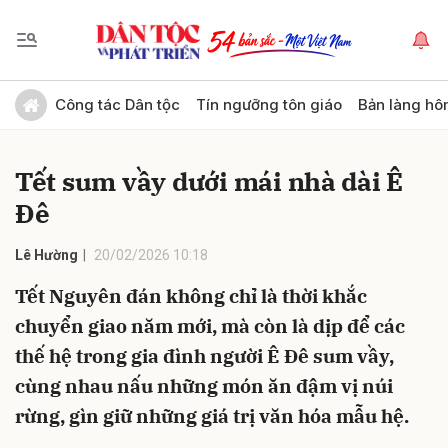
Gửi bình luận
Công tác Dân tộc
Tín ngưỡng tôn giáo
Bản làng hô
Tết sum vầy dưới mái nhà dài Ê
Đê
Lê Hường
20/02/2026 10:18
Tết Nguyên đán không chỉ là thời khắc
Hủy
Gửi
chuyển giao năm mới, mà còn là dịp để các
thế hệ trong gia đình người Ê Đê sum vầy,
cùng nhau nấu những món ăn đậm vị núi
rừng, gìn giữ những giá trị văn hóa mẫu hệ.