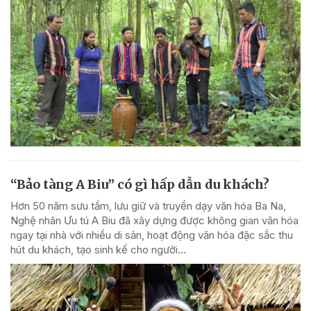
“Bảo tàng A Biu” có gì hấp dẫn du khách?
Hơn 50 năm sưu tầm, lưu giữ và truyền dạy văn hóa Ba Na,
Nghệ nhân Ưu tú A Biu đã xây dựng được không gian văn hóa
ngay tại nhà với nhiều di sản, hoạt động văn hóa đặc sắc thu
hút du khách, tạo sinh kế cho người...