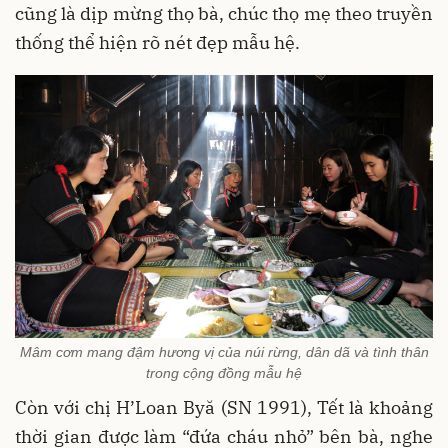
cũng là dịp mừng thọ bà, chúc thọ mẹ theo truyền
thống thể hiện rõ nét đẹp mẫu hệ.
Mâm cơm mang đậm hương vị của núi rừng, dân dã và tình thân
trong cộng đồng mẫu hệ
Còn với chị H’Loan Byă (SN 1991), Tết là khoảng
thời gian được làm “đứa cháu nhỏ” bên bà, nghe