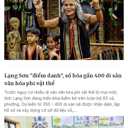
Lạng Sơn "điểm danh", số hóa gần 400 di sản
văn hóa phi vật thể
Trước nguy cơ nhiều di sản văn hóa phi vật thể bị mai một,
tỉnh Lạng Sơn đang triển khai kiểm kê trên toàn bộ 65 xã,
phường. Dự kiến từ 350 - 400 di sản sẽ được nhận diện, lập
hồ sơ và xây dựng cơ sở dữ liệu số,...