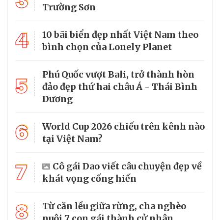
3
Trường Sơn
4
10 bãi biển đẹp nhất Việt Nam theo
bình chọn của Lonely Planet
Phú Quốc vượt Bali, trở thành hòn
5
đảo đẹp thứ hai châu Á - Thái Bình
Dương
6
World Cup 2026 chiếu trên kênh nào
tại Việt Nam?
7
Cô gái Dao viết câu chuyện đẹp về
khát vọng cống hiến
8
Từ căn lều giữa rừng, cha nghèo
nuôi 7 con gái thành cử nhân