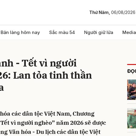
Thứ Năm,
06/08/2026
bình luận
Bản làng hôm nay
Sắc màu 54
Người giữ lửa
Media
h - Tết vì người
ĐỌC
: Lan tỏa tinh thần
a
Hủy
G
 hóa các dân tộc Việt Nam, Chương
 Tết vì người nghèo” năm 2026 sẽ được
àng Văn hóa - Du lịch các dân tộc Việt