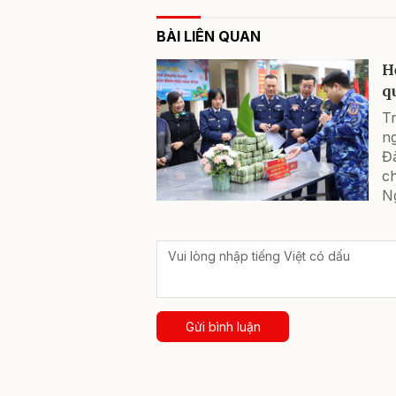
BÀI LIÊN QUAN
H
q
T
n
Đà
c
N
Gửi bình luận