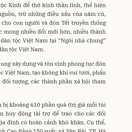
ộc Kinh để thờ kính thần linh, thể hiện
guồn, trừ những điều xấu của năm cũ,
 cho con người và đón Tết truyền thống
ớc mong nhiều đổi mới hơn, nhiều thành
 dân tộc Việt Nam tại “Ngôi nhà chung”
dân tộc Việt Nam.
dung xây dựng và tôn vinh phong tục đón
ộc Việt Nam, tạo không khí vui tươi, phấn
c đối tượng, các thành phần xã hội tham
bị khoảng 610 phần quà (trị giá mỗi túi
n huy động tài trợ để trao cho các đối
gia đình có hoàn cảnh khó khăn. Cụ thể,
ỉnh Cao Bằng 150 suất; xã Yên Bài, TP. Hà