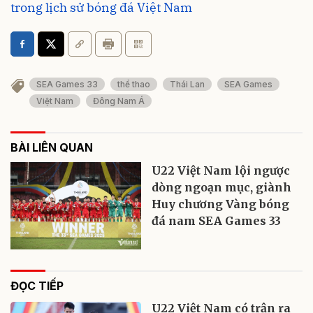
trong lịch sử bóng đá Việt Nam
SEA Games 33
thể thao
Thái Lan
SEA Games
Việt Nam
Đông Nam Á
BÀI LIÊN QUAN
U22 Việt Nam lội ngược
dòng ngoạn mục, giành
Huy chương Vàng bóng
đá nam SEA Games 33
ĐỌC TIẾP
U22 Việt Nam có trận ra