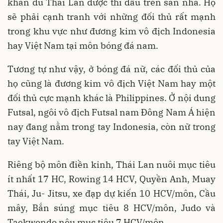
khăn dù Thái Lan được thi đấu trên sân nhà. Họ
sẽ phải cạnh tranh với những đối thủ rất mạnh
trong khu vực như đương kim vô địch Indonesia
hay Việt Nam tại môn bóng đá nam.
Tương tự như vậy, ở bóng đá nữ, các đối thủ của
họ cũng là đương kim vô địch Việt Nam hay một
đối thủ cực mạnh khác là Philippines. Ở nội dung
Futsal, ngôi vô địch Futsal nam Đông Nam Á hiện
nay đang nằm trong tay Indonesia, còn nữ trong
tay Việt Nam.
Riêng bộ môn điền kinh, Thái Lan nuôi mục tiêu
ít nhất 17 HC, Rowing 14 HCV, Quyền Anh, Muay
Thái, Ju- Jitsu, xe đạp dự kiến 10 HCV/môn, Cầu
mây, Bắn súng mục tiêu 8 HCV/môn, Judo và
Taekwondo nêu mục tiêu 7 HCV/môn...