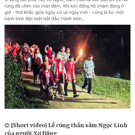
rừng đã chìm vào màn đêm. Khi kim đồng hồ chạm đúng 0
giờ - thời khắc giữa ngày cũ và ngày mới - cũng là lúc một
hành trình đặc biệt bắt đầu: Hành trình...
[Short video] Lễ cúng thần sâm Ngọc Linh
của người Xơ Đăng