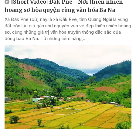
[Short Video] Đăk Pne - Nơi thiên nhiên
hoang sơ hòa quyện cùng văn hóa Ba Na
Xã Đăk Pne (cũ) nay là xã Đăk Rve, tỉnh Quảng Ngãi là vùng
đất còn lưu giữ gần như nguyên vẹn vẻ đẹp thiên nhiên hoang
sơ, cùng những giá trị văn hóa truyền thống đặc sắc của
đồng bào Ba Na. Từ những tiềm năng,...