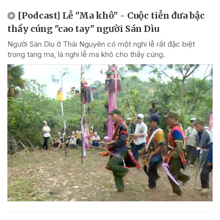
[Podcast] Lễ "Ma khô" - Cuộc tiễn đưa bậc
thầy cúng "cao tay" người Sán Dìu
Người Sán Dìu ở Thái Nguyên có một nghi lễ rất đặc biệt
trong tang ma, là nghi lễ ma khô cho thầy cúng.