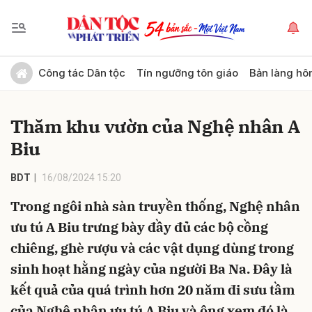
Gửi bình luận
Công tác Dân tộc
Tín ngưỡng tôn giáo
Bản làng hô
Thăm khu vườn của Nghệ nhân A
Biu
BDT
16/08/2024 15:20
Trong ngôi nhà sàn truyền thống, Nghệ nhân
Hủy
Gửi
ưu tú A Biu trưng bày đầy đủ các bộ cồng
chiêng, ghè rượu và các vật dụng dùng trong
sinh hoạt hằng ngày của người Ba Na. Đây là
kết quả của quá trình hơn 20 năm đi sưu tầm
của Nghệ nhân ưu tú A Biu và ông xem đó là