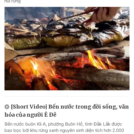
núi rừng
[Short Video] Bến nước trong đời sống, văn
hóa của người Ê Đê
Bến nước buôn Kli A, phường Buôn Hồ, tỉnh Đắk Lắk được
bao bọc bởi khu rừng xanh nguyên sinh diện tích hơn 2.000