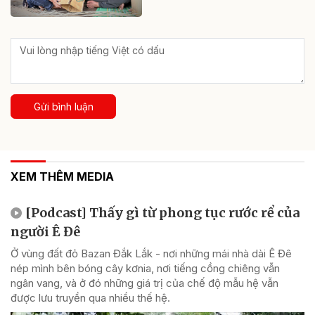
Gửi bình luận
XEM THÊM MEDIA
[Podcast] Thấy gì từ phong tục rước rể của
người Ê Đê
Ở vùng đất đỏ Bazan Đắk Lắk - nơi những mái nhà dài Ê Đê
nép mình bên bóng cây kơnia, nơi tiếng cồng chiêng vẫn
ngân vang, và ở đó những giá trị của chế độ mẫu hệ vẫn
được lưu truyền qua nhiều thế hệ.