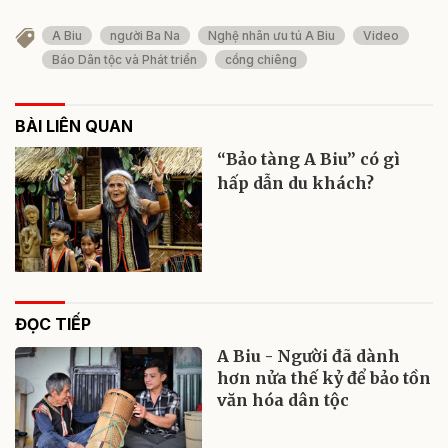
A Biu
người Ba Na
Nghệ nhân ưu tú A Biu
Video
Báo Dân tộc và Phát triển
cồng chiêng
BÀI LIÊN QUAN
“Bảo tàng A Biu” có gì
hấp dẫn du khách?
ĐỌC TIẾP
A Biu - Người đã dành
hơn nửa thế kỷ để bảo tồn
văn hóa dân tộc