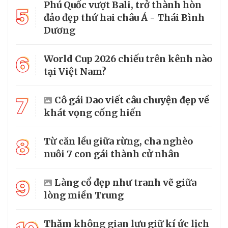
Phú Quốc vượt Bali, trở thành hòn
5
đảo đẹp thứ hai châu Á - Thái Bình
Dương
6
World Cup 2026 chiếu trên kênh nào
tại Việt Nam?
7
Cô gái Dao viết câu chuyện đẹp về
khát vọng cống hiến
8
Từ căn lều giữa rừng, cha nghèo
nuôi 7 con gái thành cử nhân
9
Làng cổ đẹp như tranh vẽ giữa
lòng miền Trung
Thăm không gian lưu giữ kí ức lịch