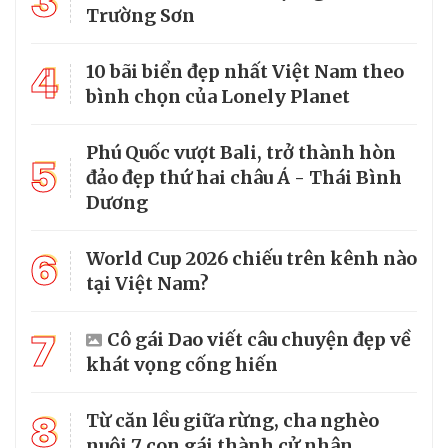
3
Trường Sơn
4
10 bãi biển đẹp nhất Việt Nam theo
bình chọn của Lonely Planet
Phú Quốc vượt Bali, trở thành hòn
5
đảo đẹp thứ hai châu Á - Thái Bình
Dương
6
World Cup 2026 chiếu trên kênh nào
tại Việt Nam?
7
Cô gái Dao viết câu chuyện đẹp về
khát vọng cống hiến
8
Từ căn lều giữa rừng, cha nghèo
nuôi 7 con gái thành cử nhân