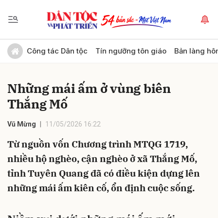
Gửi bình luận
Công tác Dân tộc
Tín ngưỡng tôn giáo
Bản làng hô
Những mái ấm ở vùng biên
Thắng Mố
Vũ Mừng
11/05/2026 16:22
Từ nguồn vốn Chương trình MTQG 1719,
Hủy
Gửi
nhiều hộ nghèo, cận nghèo ở xã Thắng Mố,
tỉnh Tuyên Quang đã có điều kiện dựng lên
những mái ấm kiên cố, ổn định cuộc sống.