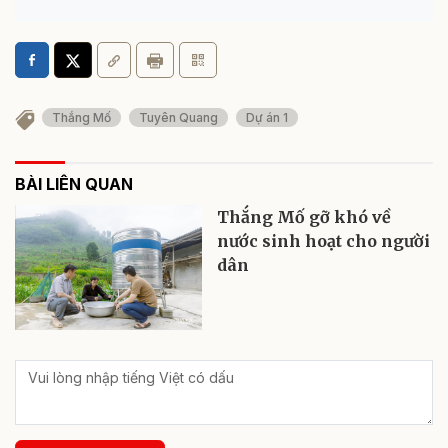
Thắng Mố
Tuyên Quang
Dự án 1
BÀI LIÊN QUAN
Thắng Mố gỡ khó về
nước sinh hoạt cho người
dân