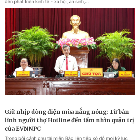
đến phát triển kinh tế - xã hội, an sinh,...
Giữ nhịp dòng điện mùa nắng nóng: Từ bản
lĩnh người thợ Hotline đến tầm nhìn quản trị
của EVNNPC
Trong bối cảnh phụ tải miền Bắc liên tiếp xô đổ mọi kỷ lục