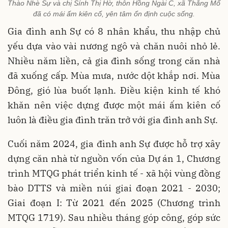
Thào Nhè Sự và chị Sính Thị Hờ, thôn Hồng Ngài C, xã Thắng Mố
đã có mái ấm kiên cố, yên tâm ổn định cuộc sống.
Gia đình anh Sự có 8 nhân khẩu, thu nhập chủ
yếu dựa vào vài nương ngô và chăn nuôi nhỏ lẻ.
Nhiều năm liền, cả gia đình sống trong căn nhà
đã xuống cấp. Mùa mưa, nước dột khắp nơi. Mùa
Đông, gió lùa buốt lạnh. Điều kiện kinh tế khó
khăn nên việc dựng được một mái ấm kiên cố
luôn là điều gia đình trăn trở với gia đình anh Sự.
Cuối năm 2024, gia đình anh Sự được hỗ trợ xây
dựng căn nhà từ nguồn vốn của Dự án 1, Chương
trình MTQG phát triển kinh tế - xã hội vùng đồng
bào DTTS và miền núi giai đoạn 2021 - 2030;
Giai đoạn I: Từ 2021 đến 2025 (Chương trình
MTQG 1719). Sau nhiều tháng góp công, góp sức