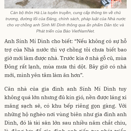
Cán bộ thôn Há Lìa tuyên truyền, cung cấp thông tin về chủ
trương, đường lối của Đảng, chính sách, pháp luật của Nhà nước
cho vợ chồng anh Sính Mí Dình thông qua ấn phẩm Dân tộc và
Phát triển của Báo VietNamNet.
Anh Sính Mí Dình cho biết: “Nếu không có sự hỗ
trợ của Nhà nước thì vợ chồng tôi chưa biết bao
giờ mới làm được nhà. Trước kia ở nhà gỗ cũ, mùa
Đông rất lạnh, mùa mưa thì dột. Bây giờ có nhà
mới, mình yên tâm làm ăn hơn”.
Căn nhà của gia đình anh Sính Mí Dình tuy
không quá lớn nhưng đủ kín gió, nền được láng xi
măng sạch sẽ, có khu bếp riêng gọn gàng. Với
những hộ nghèo nơi vùng biên như gia đình anh
Dình, đó là tài sản lớn sau nhiều năm chắt chiu,