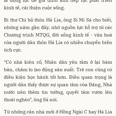
là động lực để gia đình anh tiếp tục phát triển
kinh tế, cải thiện cuộc sống.
Bí thư Chi bộ thôn Há Lìa, ông Sí Mí Sá cho biết,
những năm gần đây, nhờ nguồn lực hỗ trợ từ các
Chương trình MTQG, đời sống kinh tế - văn hoá
của người dân thôn Há Lìa có nhiều chuyển biến
tích cực.
“Có nhà kiên cố, Nhân dân yên tâm ở lại bám
bản, chăm lo lao động sản xuất. Trẻ con cũng có
điều kiện học hành tốt hơn. Điều quan trọng là
người dân thấy được sự quan tâm của Đảng, Nhà
nước nên thêm tin tưởng, quyết tâm vươn lên
thoát nghèo”, ông Sá nói.
Từ những căn nhà mới ở Hồng Ngài C hay Há Lìa