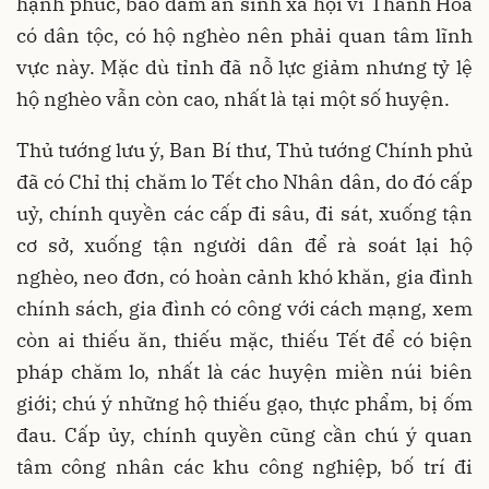
hạnh phúc, bảo đảm an sinh xã hội vì Thanh Hóa
có dân tộc, có hộ nghèo nên phải quan tâm lĩnh
vực này. Mặc dù tỉnh đã nỗ lực giảm nhưng tỷ lệ
hộ nghèo vẫn còn cao, nhất là tại một số huyện.
Thủ tướng lưu ý, Ban Bí thư, Thủ tướng Chính phủ
đã có Chỉ thị chăm lo Tết cho Nhân dân, do đó cấp
uỷ, chính quyền các cấp đi sâu, đi sát, xuống tận
cơ sở, xuống tận người dân để rà soát lại hộ
nghèo, neo đơn, có hoàn cảnh khó khăn, gia đình
chính sách, gia đình có công với cách mạng, xem
còn ai thiếu ăn, thiếu mặc, thiếu Tết để có biện
pháp chăm lo, nhất là các huyện miền núi biên
giới; chú ý những hộ thiếu gạo, thực phẩm, bị ốm
đau. Cấp ủy, chính quyền cũng cần chú ý quan
tâm công nhân các khu công nghiệp, bố trí đi