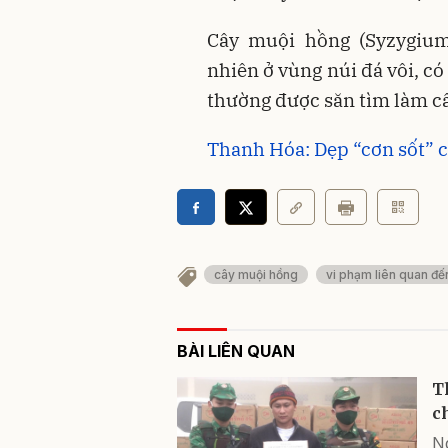
Cây muội hồng (Syzygium 
nhiên ở vùng núi đá vôi, c
thường được săn tìm làm câ
Thanh Hóa: Dẹp “cơn sốt” 
cây muội hồng
vi phạm liên quan đế
BÀI LIÊN QUAN
T
c
N