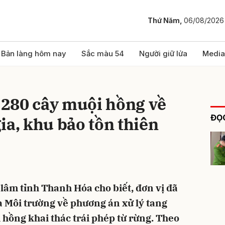
Thứ Năm,
06/08/2026
bình luận
Bản làng hôm nay
Sắc màu 54
Người giữ lửa
Media
280 cây muội hồng về
ĐỌC
ia, khu bảo tồn thiên
Hủy
G
 lâm tỉnh Thanh Hóa cho biết, đơn vị đã
 Môi trường về phương án xử lý tang
i hồng khai thác trái phép từ rừng. Theo