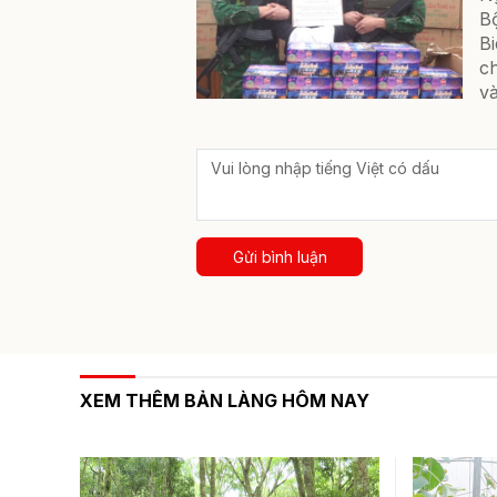
B
B
c
và
Gửi bình luận
XEM THÊM BẢN LÀNG HÔM NAY