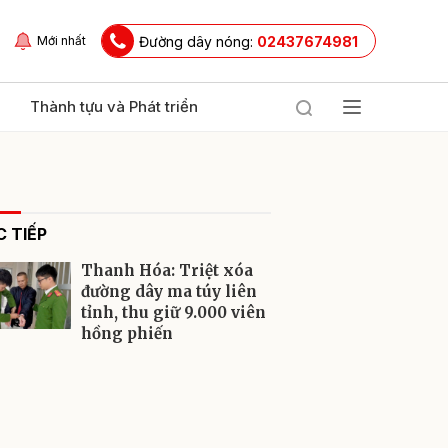
Đường dây nóng:
02437674981
Mới nhất
Thành tựu và Phát triển
 TIẾP
Thanh Hóa: Triệt xóa
đường dây ma túy liên
tỉnh, thu giữ 9.000 viên
hồng phiến
ửi