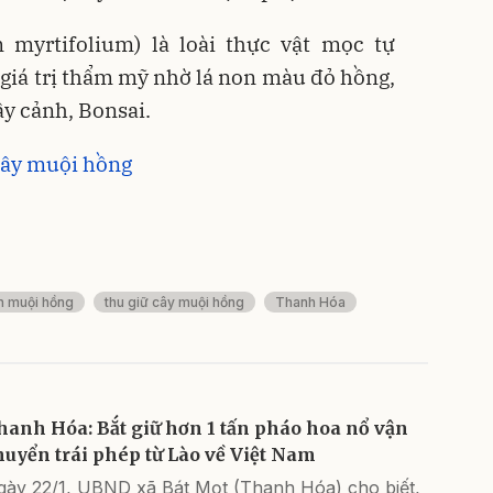
myrtifolium) là loài thực vật mọc tự
ó giá trị thẩm mỹ nhờ lá non màu đỏ hồng,
y cảnh, Bonsai.
cây muội hồng
n muội hồng
thu giữ cây muội hồng
Thanh Hóa
hanh Hóa: Bắt giữ hơn 1 tấn pháo hoa nổ vận
huyển trái phép từ Lào về Việt Nam
gày 22/1, UBND xã Bát Mọt (Thanh Hóa) cho biết,