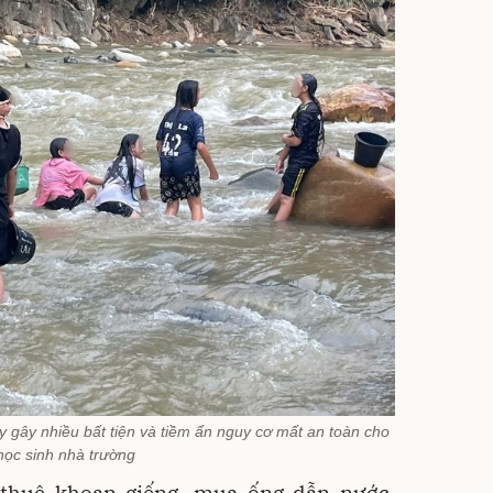
ày gây nhiều bất tiện và tiềm ẩn nguy cơ mất an toàn cho
học sinh nhà trường