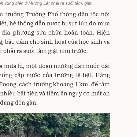
nh vùng biên ở Mường Lát phải ra suối tắm, giặt.
u trưởng Trường Phổ thông dân tộc nội
ết, hệ thống dẫn nước bị sụt lún do mưa
 địa phương sửa chữa hoàn toàn. Hiện
, bảo đảm cho sinh hoạt của học sinh và
 phải ra suối tắm giặt như trước.
ủa mưa lũ, một đoạn mương dẫn nước dài
hống cấp nước của trường tê liệt. Hàng
 Poong, cách trường khoảng 1 km, để tắm
 nhiều bất tiện và tiềm ẩn nguy cơ mất an
 đang đến gần.