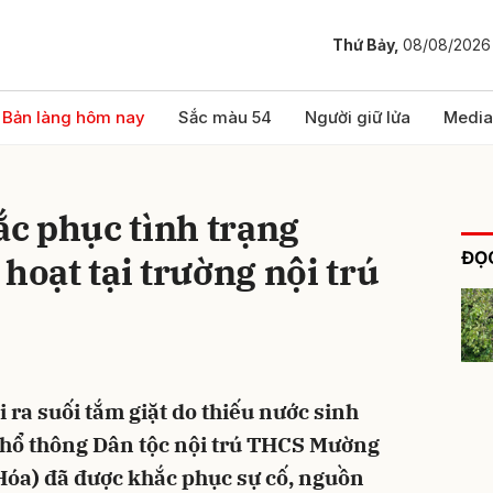
Thứ Bảy,
08/08/2026
bình luận
Bản làng hôm nay
Sắc màu 54
Người giữ lửa
Media
c phục tình trạng
ĐỌC
hoạt tại trường nội trú
Hủy
G
i ra suối tắm giặt do thiếu nước sinh
Phổ thông Dân tộc nội trú THCS Mường
Hóa) đã được khắc phục sự cố, nguồn