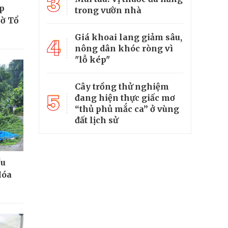
3
ắp
trong vườn nhà
cờ Tổ
Giá khoai lang giảm sâu,
4
nông dân khóc ròng vì
"lỗ kép"
Cây trồng thử nghiệm
5
đang hiện thực giấc mơ
“thủ phủ mắc ca” ở vùng
đất lịch sử
ều
Hóa