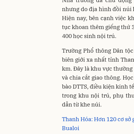
Nhà trường đã chủ động 
nhưng do địa hình đồi núi 
Hiện nay, bên cạnh việc k
tục khoan thêm giếng thứ 
400 học sinh nội trú.
Trường Phổ thông Dân tộc
biên giới xa nhất tỉnh Tha
km. Đây là khu vực thường 
và chia cắt giao thông. Họ
bào DTTS, điều kiện kinh t
trong khu nội trú, phụ t
dẫn từ khe núi.
Thanh Hóa: Hơn 120 cơ sở 
Bualoi