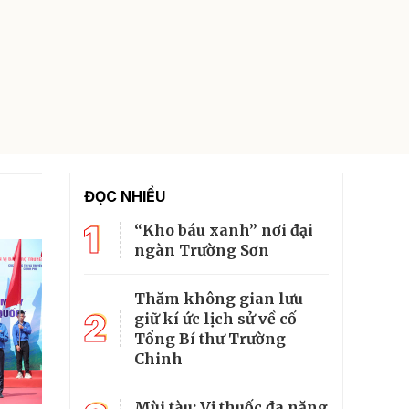
ĐỌC NHIỀU
1
“Kho báu xanh” nơi đại
ngàn Trường Sơn
Thăm không gian lưu
2
giữ kí ức lịch sử về cố
Tổng Bí thư Trường
Chinh
Mùi tàu: Vị thuốc đa năng