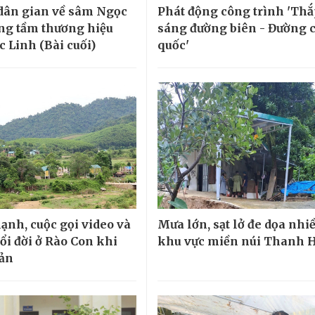
 dân gian về sâm Ngọc
Phát động công trình 'Th
ng tầm thương hiệu
sáng đường biên - Đường 
 Linh (Bài cuối)
quốc'
lạnh, cuộc gọi video và
Mưa lớn, sạt lở đe dọa nhi
ổi đời ở Rào Con khi
khu vực miền núi Thanh 
bản