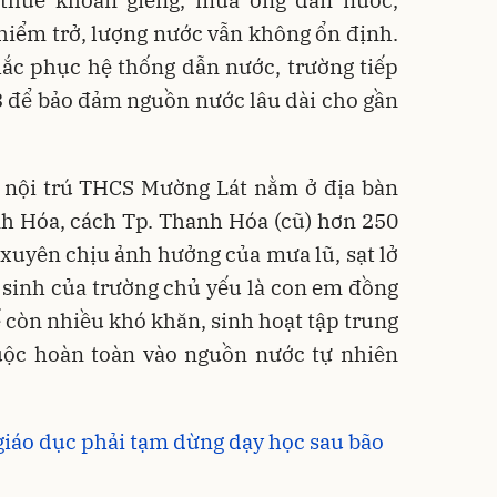
thuê khoan giếng, mua ống dẫn nước,
hiểm trở, lượng nước vẫn không ổn định.
hắc phục hệ thống dẫn nước, trường tiếp
3 để bảo đảm nguồn nước lâu dài cho gần
 nội trú THCS Mường Lát nằm ở địa bàn
nh Hóa, cách Tp. Thanh Hóa (cũ) hơn 250
xuyên chịu ảnh hưởng của mưa lũ, sạt lở
c sinh của trường chủ yếu là con em đồng
ế còn nhiều khó khăn, sinh hoạt tập trung
huộc hoàn toàn vào nguồn nước tự nhiên
giáo dục phải tạm dừng dạy học sau bão