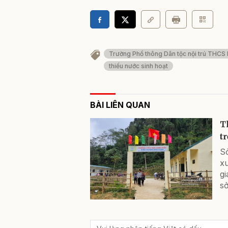
Trường Phổ thông Dân tộc nội trú THCS
thiếu nước sinh hoạt
BÀI LIÊN QUAN
T
t
S
x
gi
sở