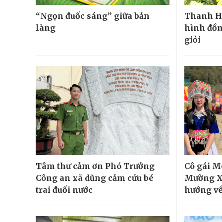
“Ngọn đuốc sáng” giữa bản
Thanh Hó
làng
hình đồn
giỏi
Tâm thư cảm ơn Phó Trưởng
Cô gái M
Công an xã dũng cảm cứu bé
Mường Xé
trai đuối nước
hướng về