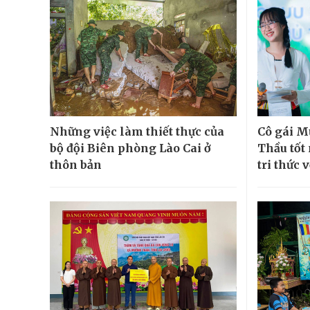
Những việc làm thiết thực của
Cô gái M
bộ đội Biên phòng Lào Cai ở
Thầu tốt
thôn bản
tri thức 