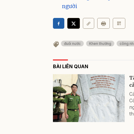
người
đuối nước
Khen thưởng
công nh
BÀI LIÊN QUAN
T
c
C
C
ng
th