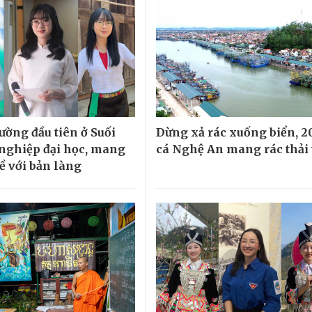
ường đầu tiên ở Suối
Dừng xả rác xuống biển, 2
 nghiệp đại học, mang
cá Nghệ An mang rác thải 
về với bản làng