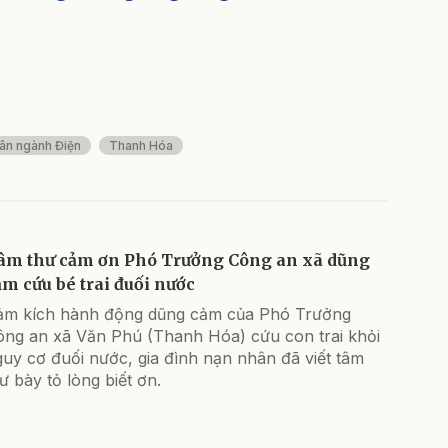
ân ngành Điện
Thanh Hóa
âm thư cảm ơn Phó Trưởng Công an xã dũng
ảm cứu bé trai đuối nước
ảm kích hành động dũng cảm của Phó Trưởng
ông an xã Văn Phú (Thanh Hóa) cứu con trai khỏi
uy cơ đuối nước, gia đình nạn nhân đã viết tâm
ư bày tỏ lòng biết ơn.