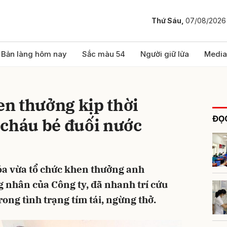
Thứ Sáu,
07/08/2026
bình luận
Bản làng hôm nay
Sắc màu 54
Người giữ lửa
Media
n thưởng kịp thời
ĐỌC
 cháu bé đuối nước
óa vừa tổ chức khen thưởng anh
Hủy
G
 nhân của Công ty, đã nhanh trí cứu
rong tình trạng tím tái, ngừng thở.