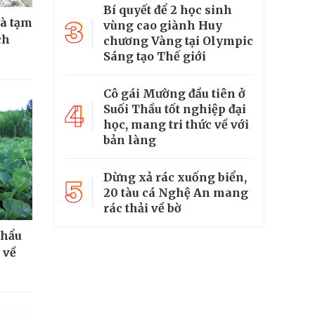
Bí quyết để 2 học sinh
hà tạm
3
vùng cao giành Huy
ch
chương Vàng tại Olympic
Sáng tạo Thế giới
Cô gái Mường đầu tiên ở
4
Suối Thầu tốt nghiệp đại
học, mang tri thức về với
bản làng
Dừng xả rác xuống biển,
5
20 tàu cá Nghệ An mang
rác thải về bờ
khẩu
 về