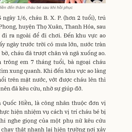
ền đến thăm cháu bé sau khi hồi phục
ngày 1/6, cháu B. X. P. (hơn 2 tuổi), trú
n Phong, huyện Thọ Xuân, Thanh Hóa, sau
 đi ra ngoài để đi chơi. Đến khu vực ao
y ngày trước trời có mưa lớn, nước tràn
bờ, cháu đã trượt chân và ngã xuống ao.
 trông em 7 tháng tuổi, bà ngoại cháu
tìm xung quanh. Khi đến khu vực ao làng
ổi trên mặt nước, vớt được cháu lên thì
 nên đã kêu cứu, nhờ sự giúp đỡ.
 Quốc Hiền, là công nhân thuộc đơn vị
hực hiện nhiệm vụ cách vị trí cháu bé bị
hi nghe giọng của một phụ nữ kêu cứu
 chạy thật nhanh lại hiện trường nơi xảy