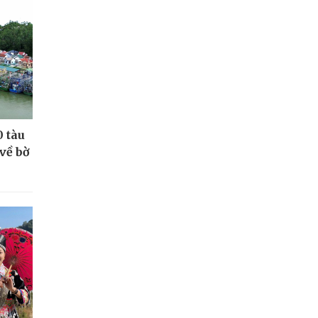
0 tàu
về bờ