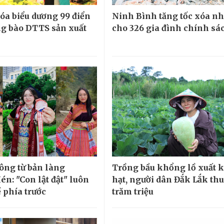
a biểu dương 99 điển
Ninh Bình tăng tốc xóa n
g bào DTTS sản xuất
cho 326 gia đình chính sá
ông từ bản làng
Trồng bầu khổng lồ xuất 
n: "Con lật đật" luôn
hạt, người dân Đắk Lắk thu
 phía trước
trăm triệu