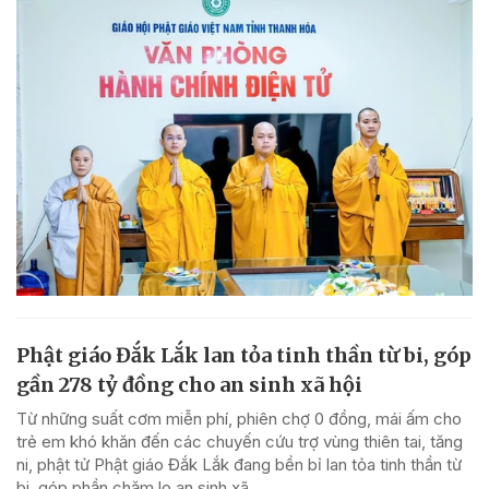
Phật giáo Đắk Lắk lan tỏa tinh thần từ bi, góp
gần 278 tỷ đồng cho an sinh xã hội
Từ những suất cơm miễn phí, phiên chợ 0 đồng, mái ấm cho
trẻ em khó khăn đến các chuyến cứu trợ vùng thiên tai, tăng
ni, phật tử Phật giáo Đắk Lắk đang bền bỉ lan tỏa tinh thần từ
bi, góp phần chăm lo an sinh xã...