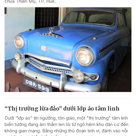
chùa Thiên Mụ, TP. Huế.
“Thị trường lừa đảo” dưới lớp áo tâm linh
Dưới “lớp áo” tín ngưỡng, tôn giáo, một "thị trường" tâm linh
biến tướng đang âm thầm len lỏi từ ngõ hẻm khu dân cư đến
không gian mạng. Bằng những thủ đoạn tinh vi, đánh vào nỗi