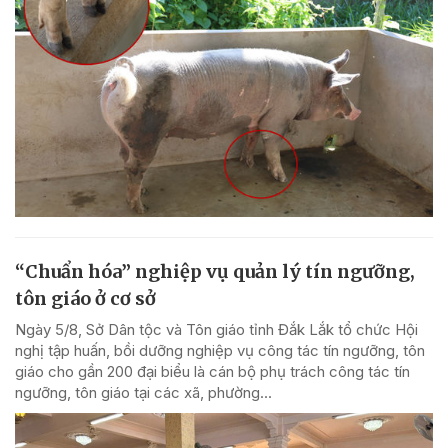
“Chuẩn hóa” nghiệp vụ quản lý tín ngưỡng,
tôn giáo ở cơ sở
Ngày 5/8, Sở Dân tộc và Tôn giáo tỉnh Đắk Lắk tổ chức Hội
nghị tập huấn, bồi dưỡng nghiệp vụ công tác tín ngưỡng, tôn
giáo cho gần 200 đại biểu là cán bộ phụ trách công tác tín
ngưỡng, tôn giáo tại các xã, phường...