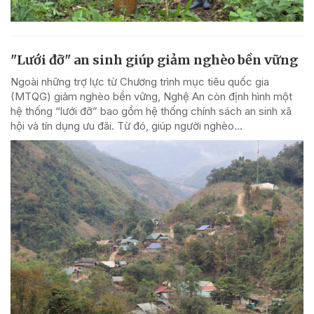
"Lưới đỡ" an sinh giúp giảm nghèo bền vững
Ngoài những trợ lực từ Chương trình mục tiêu quốc gia
(MTQG) giảm nghèo bền vững, Nghệ An còn định hình một
hệ thống “lưới đỡ” bao gồm hệ thống chính sách an sinh xã
hội và tín dụng ưu đãi. Từ đó, giúp người nghèo...