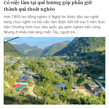
Có việc làm tại quê hương góp phần giữ
thành quả thoát nghèo
Hơn 7.800 lao động nghèo ở Nghệ An được đào tạo nghề,
hàng chục nghìn cơ hội việc làm được kết nối sau 5 năm thực
hiện Chương trình mục tiêu quốc gia giảm nghèo bền vững.
Nhưng ở nhiều bản làng miền Tây, người trẻ...