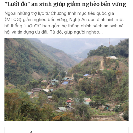
"Lưới đỡ" an sinh giúp giảm nghèo bền vững
Ngoài những trợ lực từ Chương trình mục tiêu quốc gia
(MTQG) giảm nghèo bền vững, Nghệ An còn định hình một
hệ thống “lưới đỡ” bao gồm hệ thống chính sách an sinh xã
hội và tín dụng ưu đãi. Từ đó, giúp người nghèo...