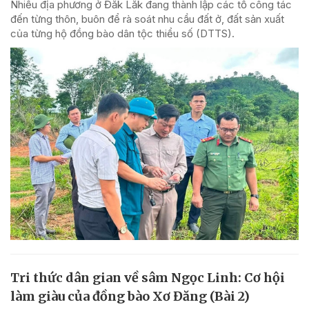
Nhiều địa phương ở Đắk Lắk đang thành lập các tổ công tác
đến từng thôn, buôn để rà soát nhu cầu đất ở, đất sản xuất
của từng hộ đồng bào dân tộc thiểu số (DTTS).
Tri thức dân gian về sâm Ngọc Linh: Cơ hội
làm giàu của đồng bào Xơ Đăng (Bài 2)