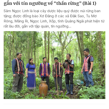
gắn với tín ngưỡng về “thần rừng” (Bài 1)
Sâm Ngọc Linh là loại cây dược liệu quý được núi rừng ban
tặng; được đồng bào Xơ Đăng ở các xã Đăk Sao, Tu Mơ
Rông, Măng Ri, Ngọc Linh, Xốp, tỉnh Quảng Ngãi phát hiện từ
rất lâu đời, gắn với tập quán, tín ngưỡng...