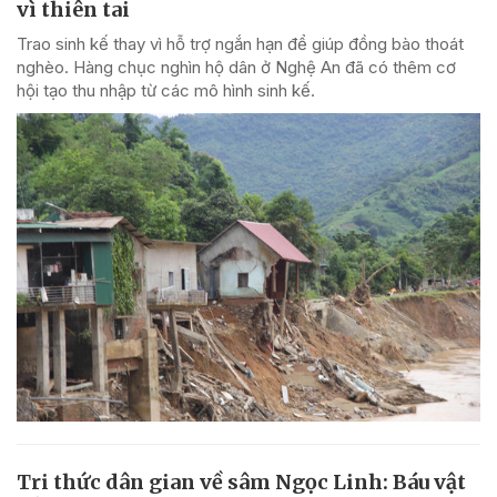
vì thiên tai
Trao sinh kế thay vì hỗ trợ ngắn hạn để giúp đồng bào thoát
nghèo. Hàng chục nghìn hộ dân ở Nghệ An đã có thêm cơ
hội tạo thu nhập từ các mô hình sinh kế.
Tri thức dân gian về sâm Ngọc Linh: Báu vật