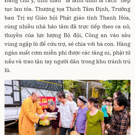
Đáng chú ý, tinh thần “lá lành đùm lá rách” tiếp
tục lan tỏa. Thượng tọa Thích Tâm Định, Trưởng
ban Trị sự Giáo hội Phật giáo tỉnh Thanh Hóa,
cùng nhiều nhà hảo tâm đã trực tiếp theo ca nô,
thuyền của lực lượng Bộ đội, Công an vào sâu
vùng ngập lũ để cứu trợ, sẻ chia với bà con. Hàng
ngàn suất cơm miễn phí được các tăng ni, phật tử
nấu và trao tận tay người dân trong khu tránh trú
lũ.