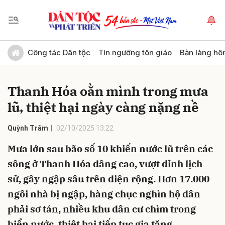
Gửi bình luận
Công tác Dân tộc
Tín ngưỡng tôn giáo
Bản làng hô
Thanh Hóa oằn mình trong mưa
lũ, thiệt hại ngày càng nặng nề
Quỳnh Trâm
02/10/2025 13:22
Mưa lớn sau bão số 10 khiến nước lũ trên các
Hủy
Gửi
sông ở Thanh Hóa dâng cao, vượt đỉnh lịch
sử, gây ngập sâu trên diện rộng. Hơn 17.000
ngôi nhà bị ngập, hàng chục nghìn hộ dân
phải sơ tán, nhiều khu dân cư chìm trong
biển nước, thiệt hại tiếp tục gia tăng.