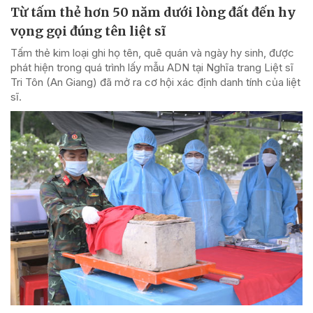
Từ tấm thẻ hơn 50 năm dưới lòng đất đến hy
vọng gọi đúng tên liệt sĩ
Tấm thẻ kim loại ghi họ tên, quê quán và ngày hy sinh, được
phát hiện trong quá trình lấy mẫu ADN tại Nghĩa trang Liệt sĩ
Tri Tôn (An Giang) đã mở ra cơ hội xác định danh tính của liệt
sĩ.