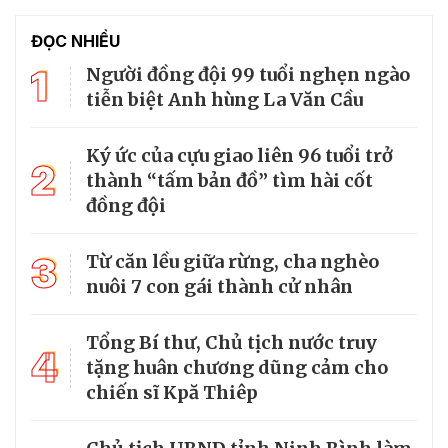
ĐỌC NHIỀU
1
Người đồng đội 99 tuổi nghẹn ngào
tiễn biệt Anh hùng La Văn Cầu
Ký ức của cựu giao liên 96 tuổi trở
2
thành “tấm bản đồ” tìm hài cốt
đồng đội
3
Từ căn lều giữa rừng, cha nghèo
nuôi 7 con gái thành cử nhân
Tổng Bí thư, Chủ tịch nước truy
4
tặng huân chương dũng cảm cho
chiến sĩ Kpă Thiêp