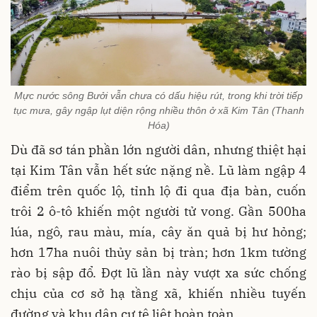
Mực nước sông Bưởi vẫn chưa có dấu hiệu rút, trong khi trời tiếp
tục mưa, gây ngập lụt diện rộng nhiều thôn ở xã Kim Tân (Thanh
Hóa)
Dù đã sơ tán phần lớn người dân, nhưng thiệt hại
tại Kim Tân vẫn hết sức nặng nề. Lũ làm ngập 4
điểm trên quốc lộ, tỉnh lộ đi qua địa bàn, cuốn
trôi 2 ô-tô khiến một người tử vong. Gần 500ha
lúa, ngô, rau màu, mía, cây ăn quả bị hư hỏng;
hơn 17ha nuôi thủy sản bị tràn; hơn 1km tường
rào bị sập đổ. Đợt lũ lần này vượt xa sức chống
chịu của cơ sở hạ tầng xã, khiến nhiều tuyến
đường và khu dân cư tê liệt hoàn toàn.