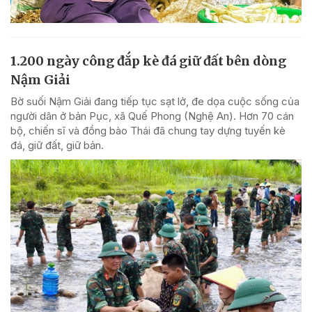
1.200 ngày công đắp kè đá giữ đất bên dòng
Nậm Giải
Bờ suối Nậm Giải đang tiếp tục sạt lở, đe dọa cuộc sống của
người dân ở bản Pục, xã Quế Phong (Nghệ An). Hơn 70 cán
bộ, chiến sĩ và đồng bào Thái đã chung tay dựng tuyến kè
đá, giữ đất, giữ bản.