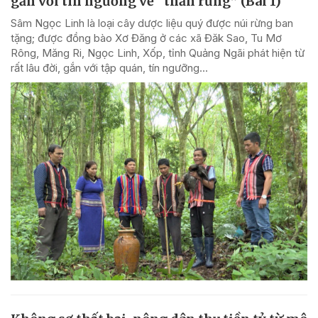
gắn với tín ngưỡng về “thần rừng” (Bài 1)
Sâm Ngọc Linh là loại cây dược liệu quý được núi rừng ban
tặng; được đồng bào Xơ Đăng ở các xã Đăk Sao, Tu Mơ
Rông, Măng Ri, Ngọc Linh, Xốp, tỉnh Quảng Ngãi phát hiện từ
rất lâu đời, gắn với tập quán, tín ngưỡng...