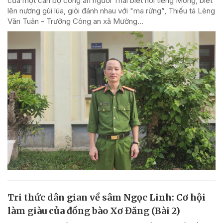
của một cán bộ công an người Thái biết nói tiếng Mông, biết
lên nương gùi lúa, giỏi đánh nhau với "ma rừng”, Thiếu tá Lèng
Văn Tuân - Trưởng Công an xã Mường...
Tri thức dân gian về sâm Ngọc Linh: Cơ hội
làm giàu của đồng bào Xơ Đăng (Bài 2)