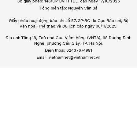
Số giấy phép: 146/GP-BVHTTDL, cấp ngày 17/10/2025
Tổng biên tập: Nguyễn Văn Bá
Giấy phép hoạt động báo chí số 57/GP-BC do Cục Báo chí, Bộ
Văn hóa, Thể thao và Du lịch cấp ngày 06/11/2025.
Địa chỉ: Tầng 18, Toà nhà Cục Viễn thông (VNTA), 68 Dương Đình
Nghệ, phường Cầu Giấy, TP. Hà Nội.
Điện thoại: 02437674981
Email: vietnamnet@vietnamnet.vn