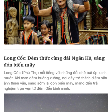
Long Cốc: Đêm thức cùng dải Ngân Hà, sáng
đón biển mây
Long Cốc (Phú Thọ) nổi tiếng với những đồi chè bát úp xanh
mướt. Khi màn đêm buông xuống, nơi đây trở thành điểm săn
ảnh thiên văn, sáng sớm lại đón biển mây, mang đến trải
nghiệm trọn vẹn từ đêm đến bình minh.