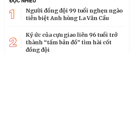
ĐỌC NHIỀU
1
Người đồng đội 99 tuổi nghẹn ngào
tiễn biệt Anh hùng La Văn Cầu
Ký ức của cựu giao liên 96 tuổi trở
2
thành “tấm bản đồ” tìm hài cốt
đồng đội
3
Từ căn lều giữa rừng, cha nghèo
nuôi 7 con gái thành cử nhân
14 xã, phường ở Lạng Sơn chưa đạt
4
tiêu chuẩn, có thể tiếp tục được sắp
xếp
Tổng Bí thư, Chủ tịch nước truy
5
tặng huân chương dũng cảm cho