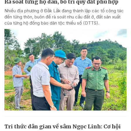
Rà soát từng hộ dân, bố trí quỹ đất phù hợp
Nhiều địa phương ở Đắk Lắk đang thành lập các tổ công tác
đến từng thôn, buôn để rà soát nhu cầu đất ở, đất sản xuất
của từng hộ đồng bào dân tộc thiểu số (DTTS).
Tri thức dân gian về sâm Ngọc Linh: Cơ hội