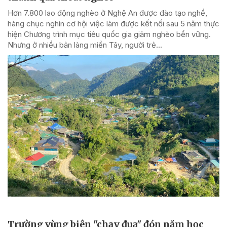
Hơn 7.800 lao động nghèo ở Nghệ An được đào tạo nghề,
hàng chục nghìn cơ hội việc làm được kết nối sau 5 năm thực
hiện Chương trình mục tiêu quốc gia giảm nghèo bền vững.
Nhưng ở nhiều bản làng miền Tây, người trẻ...
Trường vùng biên "chạy đua" đón năm học