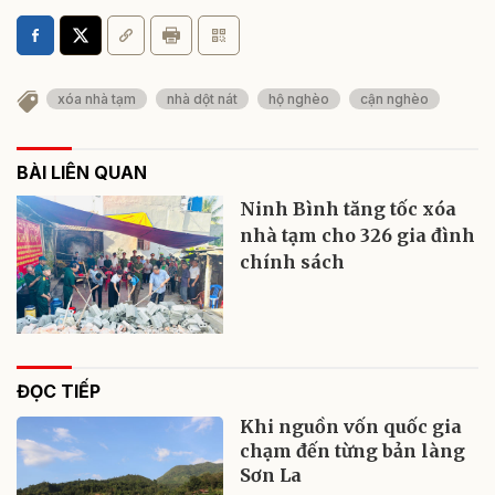
xóa nhà tạm
nhà dột nát
hộ nghèo
cận nghèo
BÀI LIÊN QUAN
Ninh Bình tăng tốc xóa
nhà tạm cho 326 gia đình
chính sách
ĐỌC TIẾP
Khi nguồn vốn quốc gia
chạm đến từng bản làng
Sơn La