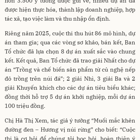
hơn 3.500 ý tưởng được gửi về, nhiều dự án đã
được hiện thực hóa, thành lập doanh nghiệp, hợp
tác xã, tạo việc làm và thu nhập ổn định.
Riêng năm 2025, cuộc thi thu hút 86 mô hình, dự
án tham gia; qua các vòng sơ khảo, bán kết, Ban
Tổ chức đã lựa chọn 8 dự án xuất sắc vào chung
kết. Kết quả, Ban Tổ chức đã trao giải Nhất cho dự
án “Trồng và chế biến sản phẩm từ củ nghệ nếp
đỏ trồng trên núi đá”; 2 giải Nhì, 3 giải Ba và 2
giải Khuyến khích cho các dự án tiêu biểu khác;
đồng thời hỗ trợ 5 dự án khởi nghiệp, mỗi dự án
100 triệu đồng.
Chị Hà Thị Xem, tác giả ý tưởng “Muối mắc khẻn
đường đen – Hương vị núi rừng” cho biết: “Cuộc
thi là cơ hội để chúng tôi học hỏi, hoàn thiện ý