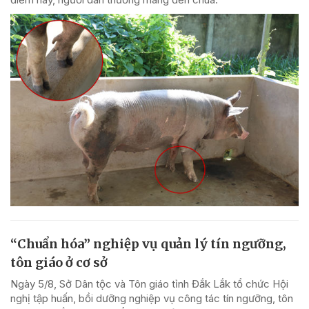
“Chuẩn hóa” nghiệp vụ quản lý tín ngưỡng,
tôn giáo ở cơ sở
Ngày 5/8, Sở Dân tộc và Tôn giáo tỉnh Đắk Lắk tổ chức Hội
nghị tập huấn, bồi dưỡng nghiệp vụ công tác tín ngưỡng, tôn