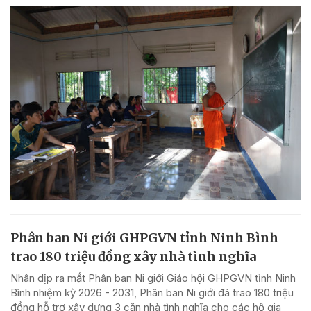
Phân ban Ni giới GHPGVN tỉnh Ninh Bình
trao 180 triệu đồng xây nhà tình nghĩa
Nhân dịp ra mắt Phân ban Ni giới Giáo hội GHPGVN tỉnh Ninh
Bình nhiệm kỳ 2026 - 2031, Phân ban Ni giới đã trao 180 triệu
đồng hỗ trợ xây dựng 3 căn nhà tình nghĩa cho các hộ gia