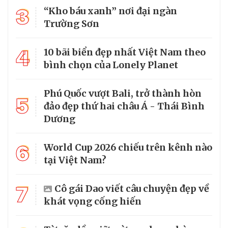
3
“Kho báu xanh” nơi đại ngàn
Trường Sơn
4
10 bãi biển đẹp nhất Việt Nam theo
bình chọn của Lonely Planet
Phú Quốc vượt Bali, trở thành hòn
5
đảo đẹp thứ hai châu Á - Thái Bình
Dương
6
World Cup 2026 chiếu trên kênh nào
tại Việt Nam?
7
Cô gái Dao viết câu chuyện đẹp về
khát vọng cống hiến