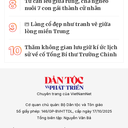
8
Từ căn lều giữa rừng, cha nghèo
nuôi 7 con gái thành cử nhân
9
Làng cổ đẹp như tranh vẽ giữa
lòng miền Trung
10
Thăm không gian lưu giữ kí ức lịch
sử về cố Tổng Bí thư Trường Chinh
Chuyên trang của VietNamNet
Cơ quan chủ quản: Bộ Dân tộc và Tôn giáo
Số giấy phép: 146/GP-BVHTTDL, cấp ngày 17/10/2025
Tổng biên tập: Nguyễn Văn Bá