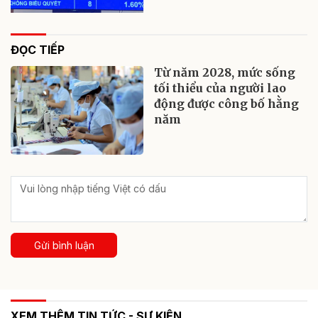
ĐỌC TIẾP
Từ năm 2028, mức sống
tối thiểu của người lao
động được công bố hằng
năm
Gửi bình luận
XEM THÊM TIN TỨC - SỰ KIỆN