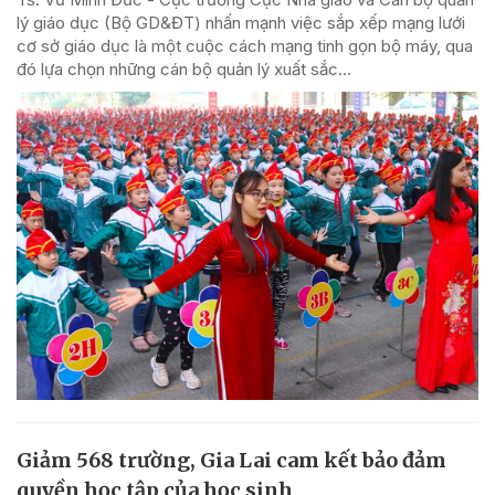
lý giáo dục (Bộ GD&ĐT) nhấn mạnh việc sắp xếp mạng lưới
cơ sở giáo dục là một cuộc cách mạng tinh gọn bộ máy, qua
đó lựa chọn những cán bộ quản lý xuất sắc...
Giảm 568 trường, Gia Lai cam kết bảo đảm
quyền học tập của học sinh